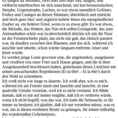
Es sangen da Stimmen, zwei oder drei oder vier, sangen, und
vielleicht unterbrachen sie sich manchmal, um laut herauszulachen;
Strophe, Gegenstrophe, Lachen, es war etwas unendlich Gelöstes,
Frohes und Lustiges an diesen Stimmen, überirdisch und entrückt
und doch ganz hier; und zugleich haftete ihnen ein unergründlicher
Zauber an, ein heiterer Ernst, wenn es so etwas gibt: Es war etwas,
die Melodie, das Heitere, das Nur-sich-selbst-Genügende, das zum
Atemanhalten schön war (wahrscheinlich drückte ich mir die Nase
an der Fensterschiebe platt), das nicht mir galt, das einfach passiert
war, da draußen zwischen den Bäumen, und das sich, während ich
lauschte und rätselte, schon wieder langsam entfernte, leiser und
leiser wurde.
Es werden junge Leute gewesen sein, die angetrunken, ausgelassen
und veralbert von einer Feier nach Hause gingen, und die in ihrer
Ausgelassenheit beschlossen hatten, gemeinsam dieses Liedchen mit
seinen anwachsenden Repetitionen (Et la tête! – Et la tête!) durch
den Wald zu schmettern.
Ich weiß nicht wie lange es dauerte. Ich weiß aber, wie es mich,
während ich am Fenster stand und lauschte und lauschte, in eine
qualvolle Unruhe versetzte, weil ich es nicht verstand. Ich fühlte
damals, daß es mir auf immer entglitte, daß ich es verlieren würde,
wenn ich nicht begriff, was das war. Ich hatte die Sehnsucht, es für
immer zu besitzen; ich glaubte, daß ich nur verstehen müsse, was es
war, um in diesen ersehnten Besitz zu gelangen, für immer teilhaftig
des wundersüßen Geheimnisses.