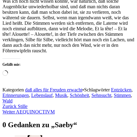
Was ich noch nicht wissen konnte, war natürlich, daß solche
Augenblicke unwiederholbar sind, und daß man nichts daran
besitzen kann, daß man schon dabei ist, sie zu verlieren, noch
während sie dauern. Selbst, wenn man irgendwann weiß, wie das
Lied heißt. Die Stimmen werden sich entfernen, die Laterne wird
noch einmal aufblitzen, dann wird die Melodie, Et la tête! – Et la
tête! Alouette! – Alouette!, in der Tiefe zwischen des Stämmen
verklingen, Silbe für Silbe, vielleicht hört man noch ein Lachen, und
dann auch das nicht mehr, nur noch den Wind, wie er in den
Föhrenwipfeln rauscht.
Gefällt mir:
Wird
geladen …
Kategorien
daß alles für Freuden erwacht
•
Schlagwörter
Entzücken
,
Erinnerungen
,
Lebenslauf
,
Musik
,
Schönheit
,
Sehnsucht
,
Stimmen
,
Wald
Beitragsnavigation
Zurück
Stille
Weiter
AEQUINOCTIVM
0 Gedanken zu „
Saeby
“