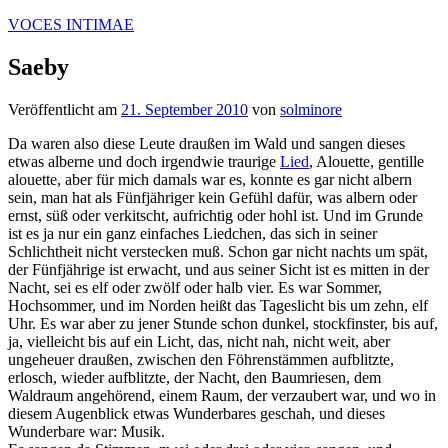
Zum
VOCES INTIMAE
Inhalt
springen
Saeby
Veröffentlicht am
21. September 2010
von
solminore
Da waren also diese Leute draußen im Wald und sangen dieses
etwas alberne und doch irgendwie traurige
Lied
, Alouette, gentille
alouette, aber für mich damals war es, konnte es gar nicht albern
sein, man hat als Fünfjähriger kein Gefühl dafür, was albern oder
ernst, süß oder verkitscht, aufrichtig oder hohl ist. Und im Grunde
ist es ja nur ein ganz einfaches Liedchen, das sich in seiner
Schlichtheit nicht verstecken muß. Schon gar nicht nachts um spät,
der Fünfjährige ist erwacht, und aus seiner Sicht ist es mitten in der
Nacht, sei es elf oder zwölf oder halb vier. Es war Sommer,
Hochsommer, und im Norden heißt das Tageslicht bis um zehn, elf
Uhr. Es war aber zu jener Stunde schon dunkel, stockfinster, bis auf,
ja, vielleicht bis auf ein Licht, das, nicht nah, nicht weit, aber
ungeheuer draußen, zwischen den Föhrenstämmen aufblitzte,
erlosch, wieder aufblitzte, der Nacht, den Baumriesen, dem
Waldraum angehörend, einem Raum, der verzaubert war, und wo in
diesem Augenblick etwas Wunderbares geschah, und dieses
Wunderbare war: Musik.