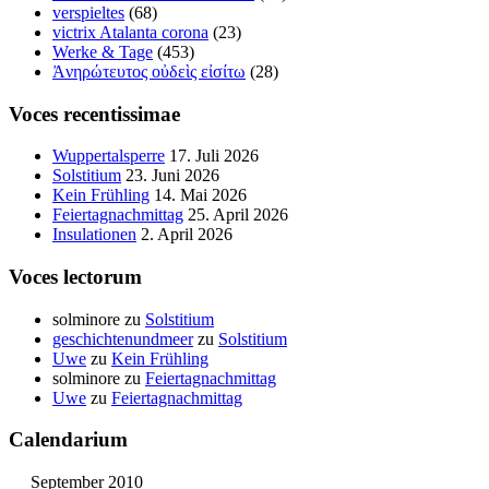
verspieltes
(68)
victrix Atalanta corona
(23)
Werke & Tage
(453)
Ἀνηρώτευτος οὐδεὶς εἰσίτω
(28)
Voces recentissimae
Wuppertalsperre
17. Juli 2026
Solstitium
23. Juni 2026
Kein Frühling
14. Mai 2026
Feiertagnachmittag
25. April 2026
Insulationen
2. April 2026
Voces lectorum
solminore
zu
Solstitium
geschichtenundmeer
zu
Solstitium
Uwe
zu
Kein Frühling
solminore
zu
Feiertagnachmittag
Uwe
zu
Feiertagnachmittag
Calendarium
September 2010