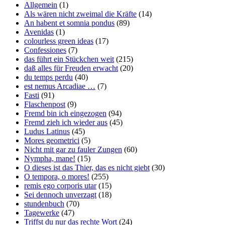
Allgemein
(1)
Als wären nicht zweimal die Kräfte
(14)
An habent et somnia pondus
(89)
Avenidas
(1)
colourless green ideas
(17)
Confessiones
(7)
das führt ein Stückchen weit
(215)
daß alles für Freuden erwacht
(20)
du temps perdu
(40)
est nemus Arcadiae …
(7)
Fasti
(91)
Flaschenpost
(9)
Fremd bin ich eingezogen
(94)
Fremd zieh ich wieder aus
(45)
Ludus Latinus
(45)
Mores geometrici
(5)
Nicht mit gar zu fauler Zungen
(60)
Nympha, mane!
(15)
O dieses ist das Thier, das es nicht giebt
(30)
O tempora, o mores!
(255)
remis ego corporis utar
(15)
Sei dennoch unverzagt
(18)
stundenbuch
(70)
Tagewerke
(47)
Triffst du nur das rechte Wort
(24)