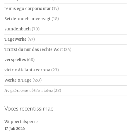
remis ego corporis utar
(15)
Sei dennoch unverzagt
(18)
stundenbuch
(70)
Tagewerke
(47)
Triffst du nur das rechte Wort
(24)
verspieltes
(68)
victrix Atalanta corona
(23)
Werke & Tage
(453)
Ἀνηρώτευτος οὐδεὶς εἰσίτω
(28)
Voces recentissimae
Wuppertalsperre
17. Juli 2026