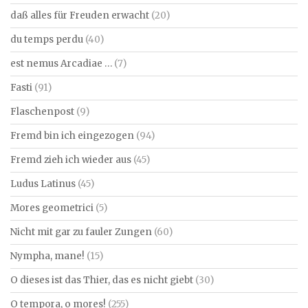
daß alles für Freuden erwacht
(20)
du temps perdu
(40)
est nemus Arcadiae …
(7)
Fasti
(91)
Flaschenpost
(9)
Fremd bin ich eingezogen
(94)
Fremd zieh ich wieder aus
(45)
Ludus Latinus
(45)
Mores geometrici
(5)
Nicht mit gar zu fauler Zungen
(60)
Nympha, mane!
(15)
O dieses ist das Thier, das es nicht giebt
(30)
O tempora, o mores!
(255)