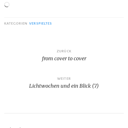
Wird
geladen …
KATEGORIEN
VERSPIELTES
Beitragsnavigation
ZURÜCK
from cover to cover
WEITER
Lichtwochen und ein Blick (7)