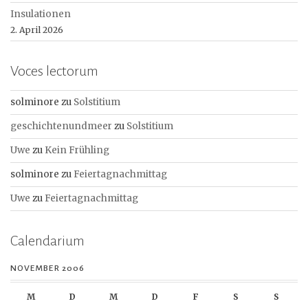
Insulationen
2. April 2026
Voces lectorum
solminore
zu
Solstitium
geschichtenundmeer
zu
Solstitium
Uwe
zu
Kein Frühling
solminore
zu
Feiertagnachmittag
Uwe
zu
Feiertagnachmittag
Calendarium
NOVEMBER 2006
M
D
M
D
F
S
S