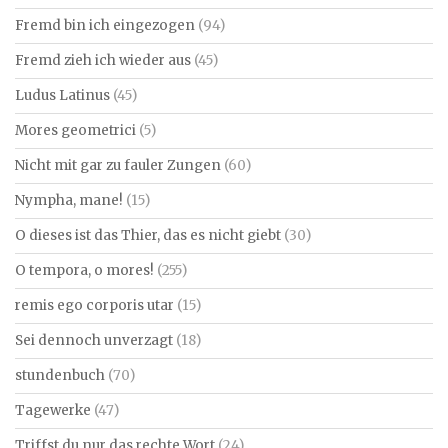
Fremd bin ich eingezogen
(94)
Fremd zieh ich wieder aus
(45)
Ludus Latinus
(45)
Mores geometrici
(5)
Nicht mit gar zu fauler Zungen
(60)
Nympha, mane!
(15)
O dieses ist das Thier, das es nicht giebt
(30)
O tempora, o mores!
(255)
remis ego corporis utar
(15)
Sei dennoch unverzagt
(18)
stundenbuch
(70)
Tagewerke
(47)
Triffst du nur das rechte Wort
(24)