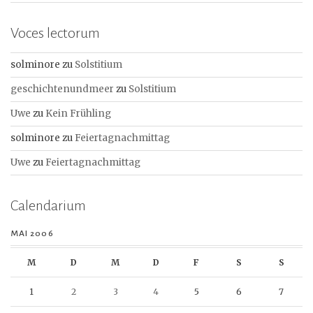
Voces lectorum
solminore
zu
Solstitium
geschichtenundmeer
zu
Solstitium
Uwe
zu
Kein Frühling
solminore
zu
Feiertagnachmittag
Uwe
zu
Feiertagnachmittag
Calendarium
MAI 2006
M
D
M
D
F
S
S
1
2
3
4
5
6
7