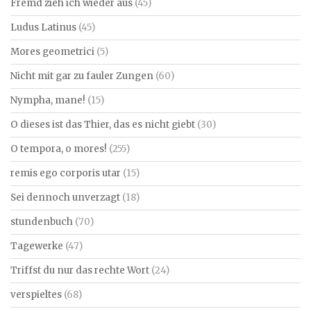
Fremd zieh ich wieder aus
(45)
Ludus Latinus
(45)
Mores geometrici
(5)
Nicht mit gar zu fauler Zungen
(60)
Nympha, mane!
(15)
O dieses ist das Thier, das es nicht giebt
(30)
O tempora, o mores!
(255)
remis ego corporis utar
(15)
Sei dennoch unverzagt
(18)
stundenbuch
(70)
Tagewerke
(47)
Triffst du nur das rechte Wort
(24)
verspieltes
(68)