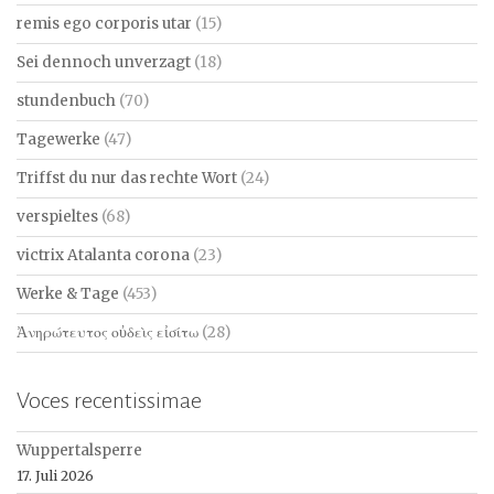
remis ego corporis utar
(15)
Sei dennoch unverzagt
(18)
stundenbuch
(70)
Tagewerke
(47)
Triffst du nur das rechte Wort
(24)
verspieltes
(68)
victrix Atalanta corona
(23)
Werke & Tage
(453)
Ἀνηρώτευτος οὐδεὶς εἰσίτω
(28)
Voces recentissimae
Wuppertalsperre
17. Juli 2026