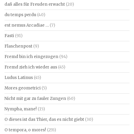
daß alles für Freuden erwacht
(20)
du temps perdu
(40)
est nemus Arcadiae …
(7)
Fasti
(91)
Flaschenpost
(9)
Fremd bin ich eingezogen
(94)
Fremd zieh ich wieder aus
(45)
Ludus Latinus
(45)
Mores geometrici
(5)
Nicht mit gar zu fauler Zungen
(60)
Nympha, mane!
(15)
O dieses ist das Thier, das es nicht giebt
(30)
O tempora, o mores!
(255)