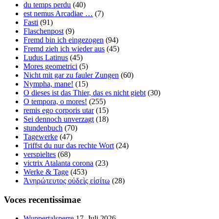
du temps perdu
(40)
est nemus Arcadiae …
(7)
Fasti
(91)
Flaschenpost
(9)
Fremd bin ich eingezogen
(94)
Fremd zieh ich wieder aus
(45)
Ludus Latinus
(45)
Mores geometrici
(5)
Nicht mit gar zu fauler Zungen
(60)
Nympha, mane!
(15)
O dieses ist das Thier, das es nicht giebt
(30)
O tempora, o mores!
(255)
remis ego corporis utar
(15)
Sei dennoch unverzagt
(18)
stundenbuch
(70)
Tagewerke
(47)
Triffst du nur das rechte Wort
(24)
verspieltes
(68)
victrix Atalanta corona
(23)
Werke & Tage
(453)
Ἀνηρώτευτος οὐδεὶς εἰσίτω
(28)
Voces recentissimae
Wuppertalsperre
17. Juli 2026