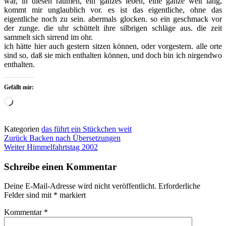
war, in diesen räumen, ein ganzes leben, eine ganze welt lang,
kommt mir unglaublich vor. es ist das eigentliche, ohne das
eigentliche noch zu sein. abermals glocken. so ein geschmack vor
der zunge. die uhr schüttelt ihre silbrigen schläge aus. die zeit
sammelt sich sirrend im ohr.
ich hätte hier auch gestern sitzen können, oder vorgestern. alle orte
sind so, daß sie mich enthalten können, und doch bin ich nirgendwo
enthalten.
Gefällt mir:
Wird
geladen …
Kategorien
das führt ein Stückchen weit
Beitragsnavigation
Zurück
Backen nach Übersetzungen
Weiter
Himmelfahrtstag 2002
Schreibe einen Kommentar
Deine E-Mail-Adresse wird nicht veröffentlicht.
Erforderliche
Felder sind mit
*
markiert
Kommentar
*