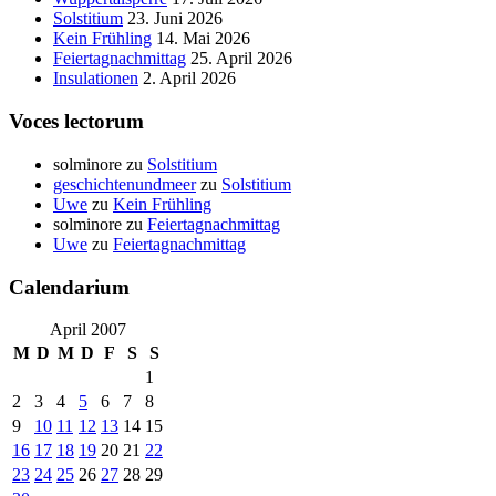
Solstitium
23. Juni 2026
Kein Frühling
14. Mai 2026
Feiertagnachmittag
25. April 2026
Insulationen
2. April 2026
Voces lectorum
solminore
zu
Solstitium
geschichtenundmeer
zu
Solstitium
Uwe
zu
Kein Frühling
solminore
zu
Feiertagnachmittag
Uwe
zu
Feiertagnachmittag
Calendarium
April 2007
M
D
M
D
F
S
S
1
2
3
4
5
6
7
8
9
10
11
12
13
14
15
16
17
18
19
20
21
22
23
24
25
26
27
28
29