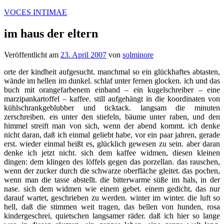
Zum
VOCES INTIMAE
Inhalt
springen
im haus der eltern
Veröffentlicht am
23. April 2007
von
solminore
orte der kindheit aufgesucht. manchmal so ein glückhaftes abtasten,
wände im hellen im dunkel. schlaf unter fernen glocken. ich und das
buch mit orangefarbenem einband – ein kugelschreiber – eine
marzipankartoffel – kaffee. still aufgehängt in die koordinaten von
kühlschrankgeblubber und ticktack. langsam die minuten
zerschreiben. eis unter den stiefeln, bäume unter raben, und den
himmel streift man von sich, wenn der abend kommt. ich denke
nicht daran, daß ich einmal geliebt habe, vor ein paar jahren, gerade
erst. wieder einmal heißt es, glücklich gewesen zu sein. aber daran
denke ich jetzt nicht. sich dem kaffee widmen, diesen kleinen
dingen: dem klingen des löffels gegen das porzellan. das rauschen,
wenn der zucker durch die schwarze oberfläche gleitet. das pochen,
wenn man die tasse abstellt. die bitterwarme süße im hals, in der
nase. sich dem widmen wie einem gebet. einem gedicht, das nur
darauf wartet, geschrieben zu werden. winter im winter. die luft so
hell, daß die stimmen weit tragen, das bellen von hunden, rosa
kindergeschrei, quietschen langsamer räder. daß ich hier so lange