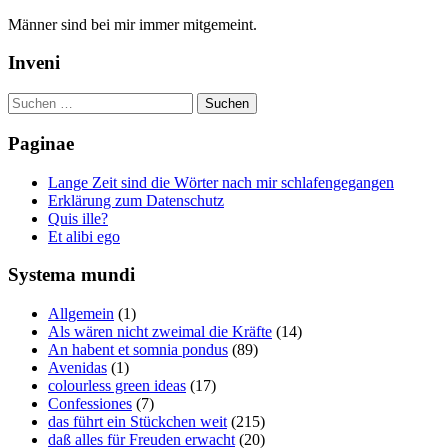
Männer sind bei mir immer mitgemeint.
Inveni
Suchen
nach:
Paginae
Lange Zeit sind die Wörter nach mir schlafengegangen
Erklärung zum Datenschutz
Quis ille?
Et alibi ego
Systema mundi
Allgemein
(1)
Als wären nicht zweimal die Kräfte
(14)
An habent et somnia pondus
(89)
Avenidas
(1)
colourless green ideas
(17)
Confessiones
(7)
das führt ein Stückchen weit
(215)
daß alles für Freuden erwacht
(20)