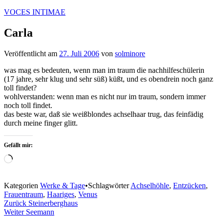
Zum
VOCES INTIMAE
Inhalt
springen
Carla
Veröffentlicht am
27. Juli 2006
von
solminore
was mag es bedeuten, wenn man im traum die nachhilfeschülerin
(17 jahre, sehr klug und sehr süß) küßt, und es obendrein noch ganz
toll findet?
wohlverstanden: wenn man es nicht nur im traum, sondern immer
noch toll findet.
das beste war, daß sie weißblondes achselhaar trug, das feinfädig
durch meine finger glitt.
Gefällt mir:
Wird
geladen …
Kategorien
Werke & Tage
•
Schlagwörter
Achselhöhle
,
Entzücken
,
Frauentraum
,
Haariges
,
Venus
Beitragsnavigation
Zurück
Steinerberghaus
Weiter
Seemann