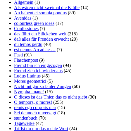
Allgemein
(1)
Als wären nicht zweimal die Kräfte
(14)
An habent et somnia pondus
(89)
Avenidas
(1)
colourless green ideas
(17)
Confessiones
(7)
das führt ein Stückchen weit
(215)
daß alles für Freuden erwacht
(20)
du temps perdu
(40)
est nemus Arcadiae …
(7)
Fasti
(91)
Flaschenpost
(9)
Fremd bin ich eingezogen
(94)
Fremd zieh ich wieder aus
(45)
Ludus Latinus
(45)
Mores geometrici
(5)
Nicht mit gar zu fauler Zungen
(60)
Nympha, mane!
(15)
O dieses ist das Thier, das es nicht giebt
(30)
O tempora, o mores!
(255)
remis ego corporis utar
(15)
Sei dennoch unverzagt
(18)
stundenbuch
(70)
Tagewerke
(47)
Triffst du nur das rechte Wort
(24)