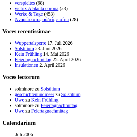
verspieltes
(68)
victrix Atalanta corona
(23)
Werke & Tage
(453)
Ἀνηρώτευτος οὐδεὶς εἰσίτω
(28)
Voces recentissimae
Wuppertalsperre
17. Juli 2026
Solstitium
23. Juni 2026
Kein Frühling
14. Mai 2026
Feiertagnachmittag
25. April 2026
Insulationen
2. April 2026
Voces lectorum
solminore
zu
Solstitium
geschichtenundmeer
zu
Solstitium
Uwe
zu
Kein Frühling
solminore
zu
Feiertagnachmittag
Uwe
zu
Feiertagnachmittag
Calendarium
Juli 2006