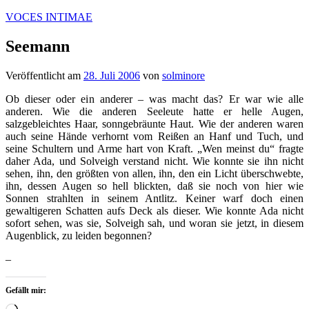
Zum
VOCES INTIMAE
Inhalt
springen
Seemann
Veröffentlicht am
28. Juli 2006
von
solminore
Ob dieser oder ein anderer – was macht das? Er war wie alle
anderen. Wie die anderen Seeleute hatte er helle Augen,
salzgebleichtes Haar, sonngebräunte Haut. Wie der anderen waren
auch seine Hände verhornt vom Reißen an Hanf und Tuch, und
seine Schultern und Arme hart von Kraft. „Wen meinst du“ fragte
daher Ada, und Solveigh verstand nicht. Wie konnte sie ihn nicht
sehen, ihn, den größten von allen, ihn, den ein Licht überschwebte,
ihn, dessen Augen so hell blickten, daß sie noch von hier wie
Sonnen strahlten in seinem Antlitz. Keiner warf doch einen
gewaltigeren Schatten aufs Deck als dieser. Wie konnte Ada nicht
sofort sehen, was sie, Solveigh sah, und woran sie jetzt, in diesem
Augenblick, zu leiden begonnen?
–
Gefällt mir:
Wird