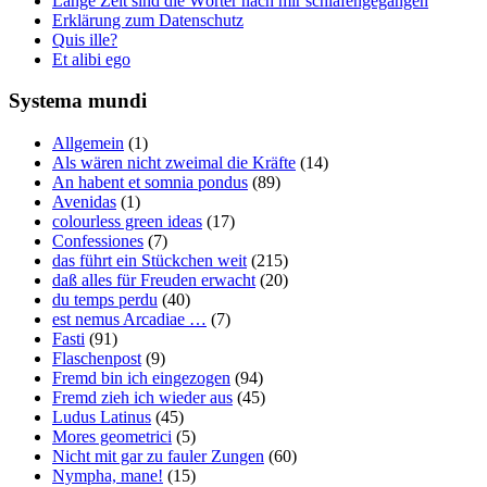
Lange Zeit sind die Wörter nach mir schlafengegangen
Erklärung zum Datenschutz
Quis ille?
Et alibi ego
Systema mundi
Allgemein
(1)
Als wären nicht zweimal die Kräfte
(14)
An habent et somnia pondus
(89)
Avenidas
(1)
colourless green ideas
(17)
Confessiones
(7)
das führt ein Stückchen weit
(215)
daß alles für Freuden erwacht
(20)
du temps perdu
(40)
est nemus Arcadiae …
(7)
Fasti
(91)
Flaschenpost
(9)
Fremd bin ich eingezogen
(94)
Fremd zieh ich wieder aus
(45)
Ludus Latinus
(45)
Mores geometrici
(5)
Nicht mit gar zu fauler Zungen
(60)
Nympha, mane!
(15)