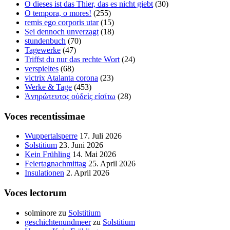
O dieses ist das Thier, das es nicht giebt
(30)
O tempora, o mores!
(255)
remis ego corporis utar
(15)
Sei dennoch unverzagt
(18)
stundenbuch
(70)
Tagewerke
(47)
Triffst du nur das rechte Wort
(24)
verspieltes
(68)
victrix Atalanta corona
(23)
Werke & Tage
(453)
Ἀνηρώτευτος οὐδεὶς εἰσίτω
(28)
Voces recentissimae
Wuppertalsperre
17. Juli 2026
Solstitium
23. Juni 2026
Kein Frühling
14. Mai 2026
Feiertagnachmittag
25. April 2026
Insulationen
2. April 2026
Voces lectorum
solminore
zu
Solstitium
geschichtenundmeer
zu
Solstitium