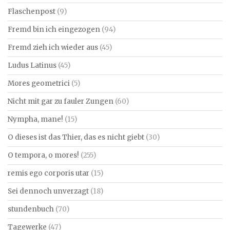
Flaschenpost
(9)
Fremd bin ich eingezogen
(94)
Fremd zieh ich wieder aus
(45)
Ludus Latinus
(45)
Mores geometrici
(5)
Nicht mit gar zu fauler Zungen
(60)
Nympha, mane!
(15)
O dieses ist das Thier, das es nicht giebt
(30)
O tempora, o mores!
(255)
remis ego corporis utar
(15)
Sei dennoch unverzagt
(18)
stundenbuch
(70)
Tagewerke
(47)