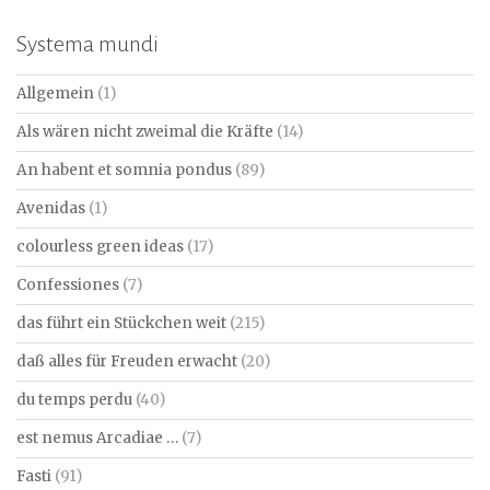
Systema mundi
Allgemein
(1)
Als wären nicht zweimal die Kräfte
(14)
An habent et somnia pondus
(89)
Avenidas
(1)
colourless green ideas
(17)
Confessiones
(7)
das führt ein Stückchen weit
(215)
daß alles für Freuden erwacht
(20)
du temps perdu
(40)
est nemus Arcadiae …
(7)
Fasti
(91)