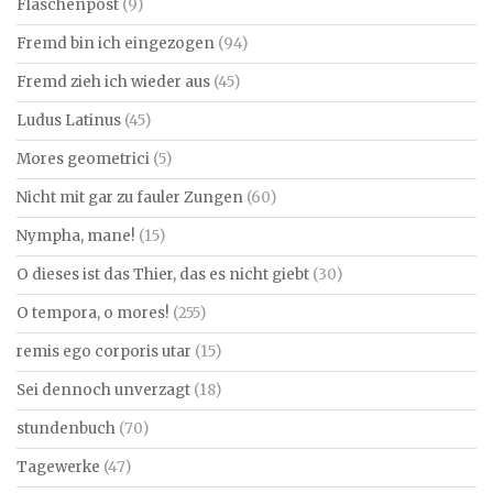
Flaschenpost
(9)
Fremd bin ich eingezogen
(94)
Fremd zieh ich wieder aus
(45)
Ludus Latinus
(45)
Mores geometrici
(5)
Nicht mit gar zu fauler Zungen
(60)
Nympha, mane!
(15)
O dieses ist das Thier, das es nicht giebt
(30)
O tempora, o mores!
(255)
remis ego corporis utar
(15)
Sei dennoch unverzagt
(18)
stundenbuch
(70)
Tagewerke
(47)