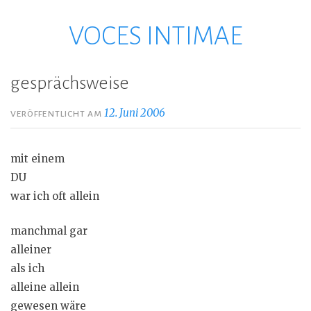
VOCES INTIMAE
Zum
Inhalt
springen
gesprächsweise
12. Juni 2006
VERÖFFENTLICHT AM
mit einem
DU
war ich oft allein
manchmal gar
alleiner
als ich
alleine allein
gewesen wäre