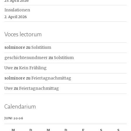
25. April 2026
Insulationen
2. April 2026
Voces lectorum
solminore
zu
Solstitium
geschichtenundmeer
zu
Solstitium
Uwe
zu
Kein Frühling
solminore
zu
Feiertagnachmittag
Uwe
zu
Feiertagnachmittag
Calendarium
JUNI 2006
M
D
M
D
F
S
S