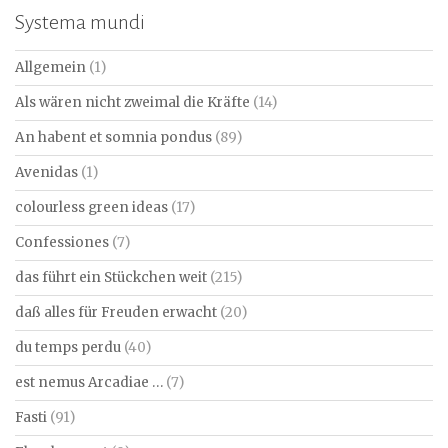
Systema mundi
Allgemein
(1)
Als wären nicht zweimal die Kräfte
(14)
An habent et somnia pondus
(89)
Avenidas
(1)
colourless green ideas
(17)
Confessiones
(7)
das führt ein Stückchen weit
(215)
daß alles für Freuden erwacht
(20)
du temps perdu
(40)
est nemus Arcadiae …
(7)
Fasti
(91)