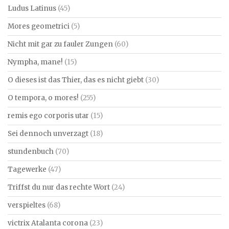
Ludus Latinus
(45)
Mores geometrici
(5)
Nicht mit gar zu fauler Zungen
(60)
Nympha, mane!
(15)
O dieses ist das Thier, das es nicht giebt
(30)
O tempora, o mores!
(255)
remis ego corporis utar
(15)
Sei dennoch unverzagt
(18)
stundenbuch
(70)
Tagewerke
(47)
Triffst du nur das rechte Wort
(24)
verspieltes
(68)
victrix Atalanta corona
(23)