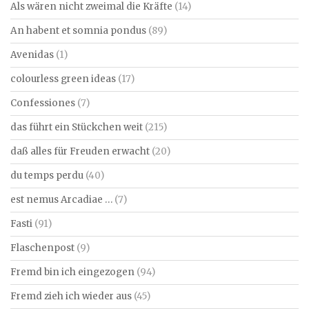
Als wären nicht zweimal die Kräfte
(14)
An habent et somnia pondus
(89)
Avenidas
(1)
colourless green ideas
(17)
Confessiones
(7)
das führt ein Stückchen weit
(215)
daß alles für Freuden erwacht
(20)
du temps perdu
(40)
est nemus Arcadiae …
(7)
Fasti
(91)
Flaschenpost
(9)
Fremd bin ich eingezogen
(94)
Fremd zieh ich wieder aus
(45)