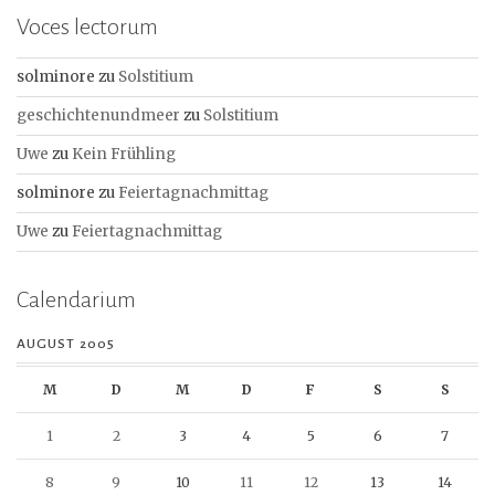
Voces lectorum
solminore
zu
Solstitium
geschichtenundmeer
zu
Solstitium
Uwe
zu
Kein Frühling
solminore
zu
Feiertagnachmittag
Uwe
zu
Feiertagnachmittag
Calendarium
AUGUST 2005
M
D
M
D
F
S
S
1
2
3
4
5
6
7
8
9
10
11
12
13
14