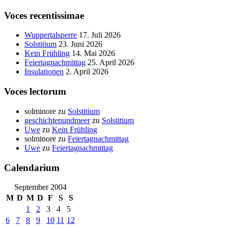
Voces recentissimae
Wuppertalsperre
17. Juli 2026
Solstitium
23. Juni 2026
Kein Frühling
14. Mai 2026
Feiertagnachmittag
25. April 2026
Insulationen
2. April 2026
Voces lectorum
solminore
zu
Solstitium
geschichtenundmeer
zu
Solstitium
Uwe
zu
Kein Frühling
solminore
zu
Feiertagnachmittag
Uwe
zu
Feiertagnachmittag
Calendarium
September 2004
M
D
M
D
F
S
S
1
2
3
4
5
6
7
8
9
10
11
12