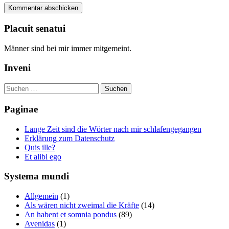
Placuit senatui
Männer sind bei mir immer mitgemeint.
Inveni
Suchen
nach:
Paginae
Lange Zeit sind die Wörter nach mir schlafengegangen
Erklärung zum Datenschutz
Quis ille?
Et alibi ego
Systema mundi
Allgemein
(1)
Als wären nicht zweimal die Kräfte
(14)
An habent et somnia pondus
(89)
Avenidas
(1)