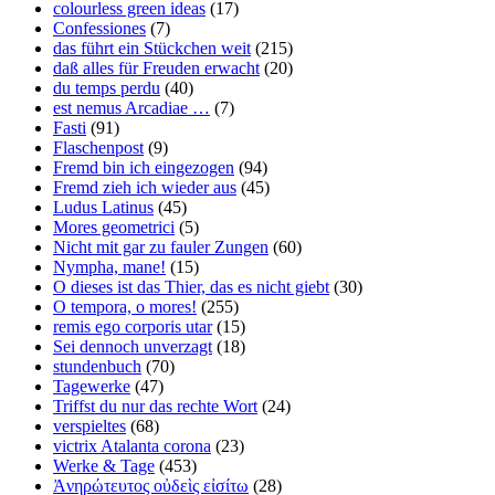
colourless green ideas
(17)
Confessiones
(7)
das führt ein Stückchen weit
(215)
daß alles für Freuden erwacht
(20)
du temps perdu
(40)
est nemus Arcadiae …
(7)
Fasti
(91)
Flaschenpost
(9)
Fremd bin ich eingezogen
(94)
Fremd zieh ich wieder aus
(45)
Ludus Latinus
(45)
Mores geometrici
(5)
Nicht mit gar zu fauler Zungen
(60)
Nympha, mane!
(15)
O dieses ist das Thier, das es nicht giebt
(30)
O tempora, o mores!
(255)
remis ego corporis utar
(15)
Sei dennoch unverzagt
(18)
stundenbuch
(70)
Tagewerke
(47)
Triffst du nur das rechte Wort
(24)
verspieltes
(68)
victrix Atalanta corona
(23)
Werke & Tage
(453)
Ἀνηρώτευτος οὐδεὶς εἰσίτω
(28)