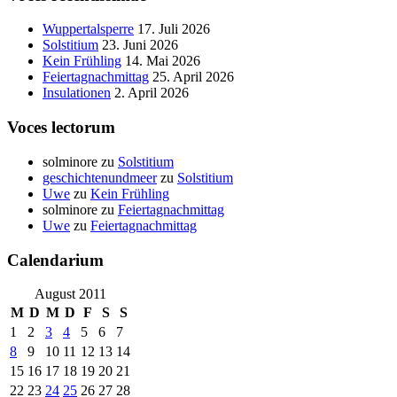
Wuppertalsperre
17. Juli 2026
Solstitium
23. Juni 2026
Kein Frühling
14. Mai 2026
Feiertagnachmittag
25. April 2026
Insulationen
2. April 2026
Voces lectorum
solminore
zu
Solstitium
geschichtenundmeer
zu
Solstitium
Uwe
zu
Kein Frühling
solminore
zu
Feiertagnachmittag
Uwe
zu
Feiertagnachmittag
Calendarium
August 2011
M
D
M
D
F
S
S
1
2
3
4
5
6
7
8
9
10
11
12
13
14
15
16
17
18
19
20
21
22
23
24
25
26
27
28