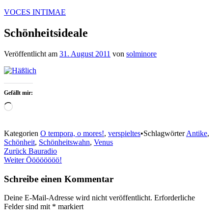
Zum
VOCES INTIMAE
Inhalt
springen
Schönheitsideale
Veröffentlicht am
31. August 2011
von
solminore
Gefällt mir:
Wird
geladen …
Kategorien
O tempora, o mores!
,
verspieltes
•
Schlagwörter
Antike
,
Schönheit
,
Schönheitswahn
,
Venus
Beitragsnavigation
Zurück
Bauradio
Weiter
Öööööööö!
Schreibe einen Kommentar
Deine E-Mail-Adresse wird nicht veröffentlicht.
Erforderliche
Felder sind mit
*
markiert