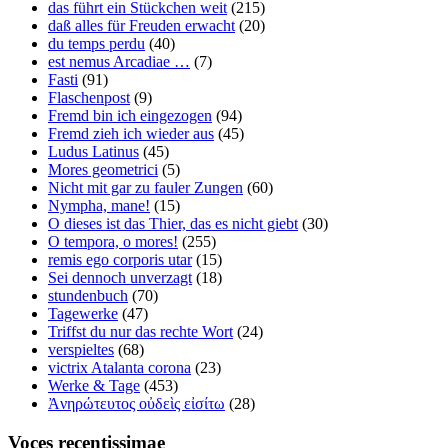
das führt ein Stückchen weit
(215)
daß alles für Freuden erwacht
(20)
du temps perdu
(40)
est nemus Arcadiae …
(7)
Fasti
(91)
Flaschenpost
(9)
Fremd bin ich eingezogen
(94)
Fremd zieh ich wieder aus
(45)
Ludus Latinus
(45)
Mores geometrici
(5)
Nicht mit gar zu fauler Zungen
(60)
Nympha, mane!
(15)
O dieses ist das Thier, das es nicht giebt
(30)
O tempora, o mores!
(255)
remis ego corporis utar
(15)
Sei dennoch unverzagt
(18)
stundenbuch
(70)
Tagewerke
(47)
Triffst du nur das rechte Wort
(24)
verspieltes
(68)
victrix Atalanta corona
(23)
Werke & Tage
(453)
Ἀνηρώτευτος οὐδεὶς εἰσίτω
(28)
Voces recentissimae