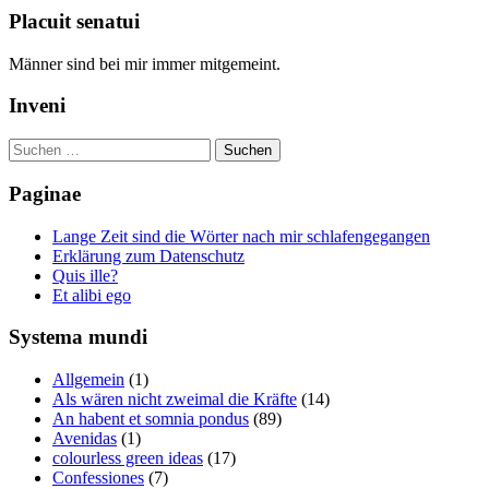
Placuit senatui
Männer sind bei mir immer mitgemeint.
Inveni
Suchen
nach:
Paginae
Lange Zeit sind die Wörter nach mir schlafengegangen
Erklärung zum Datenschutz
Quis ille?
Et alibi ego
Systema mundi
Allgemein
(1)
Als wären nicht zweimal die Kräfte
(14)
An habent et somnia pondus
(89)
Avenidas
(1)
colourless green ideas
(17)
Confessiones
(7)