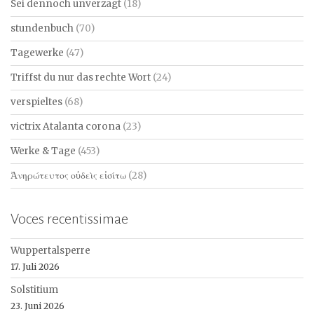
Sei dennoch unverzagt
(18)
stundenbuch
(70)
Tagewerke
(47)
Triffst du nur das rechte Wort
(24)
verspieltes
(68)
victrix Atalanta corona
(23)
Werke & Tage
(453)
Ἀνηρώτευτος οὐδεὶς εἰσίτω
(28)
Voces recentissimae
Wuppertalsperre
17. Juli 2026
Solstitium
23. Juni 2026