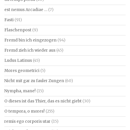
est nemus Arcadiae …
(7)
Fasti
(91)
Flaschenpost
(9)
Fremd bin ich eingezogen
(94)
Fremd zieh ich wieder aus
(45)
Ludus Latinus
(45)
Mores geometrici
(5)
Nicht mit gar zu fauler Zungen
(60)
Nympha, mane!
(15)
O dieses ist das Thier, das es nicht giebt
(30)
O tempora, o mores!
(255)
remis ego corporis utar
(15)