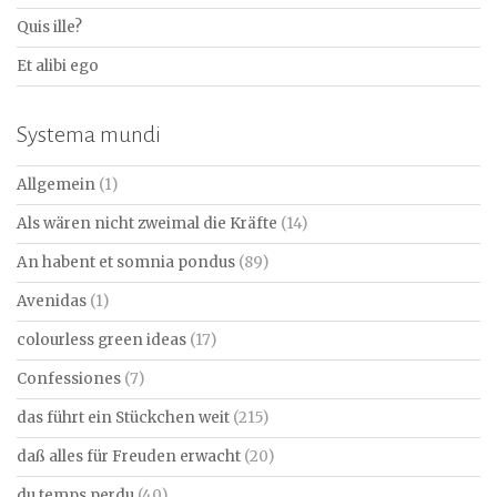
Quis ille?
Et alibi ego
Systema mundi
Allgemein
(1)
Als wären nicht zweimal die Kräfte
(14)
An habent et somnia pondus
(89)
Avenidas
(1)
colourless green ideas
(17)
Confessiones
(7)
das führt ein Stückchen weit
(215)
daß alles für Freuden erwacht
(20)
du temps perdu
(40)