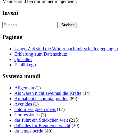
Männer sind bei mir immer mitgemeint.
Inveni
Suchen
nach:
Paginae
Lange Zeit sind die Wörter nach mir schlafengegangen
Erklärung zum Datenschutz
Quis ille?
Et alibi ego
Systema mundi
Allgemein
(1)
Als wären nicht zweimal die Kräfte
(14)
An habent et somnia pondus
(89)
Avenidas
(1)
colourless green ideas
(17)
Confessiones
(7)
das führt ein Stückchen weit
(215)
daß alles für Freuden erwacht
(20)
du temps perdu
(40)