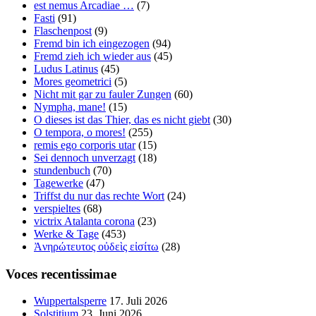
est nemus Arcadiae …
(7)
Fasti
(91)
Flaschenpost
(9)
Fremd bin ich eingezogen
(94)
Fremd zieh ich wieder aus
(45)
Ludus Latinus
(45)
Mores geometrici
(5)
Nicht mit gar zu fauler Zungen
(60)
Nympha, mane!
(15)
O dieses ist das Thier, das es nicht giebt
(30)
O tempora, o mores!
(255)
remis ego corporis utar
(15)
Sei dennoch unverzagt
(18)
stundenbuch
(70)
Tagewerke
(47)
Triffst du nur das rechte Wort
(24)
verspieltes
(68)
victrix Atalanta corona
(23)
Werke & Tage
(453)
Ἀνηρώτευτος οὐδεὶς εἰσίτω
(28)
Voces recentissimae
Wuppertalsperre
17. Juli 2026
Solstitium
23. Juni 2026