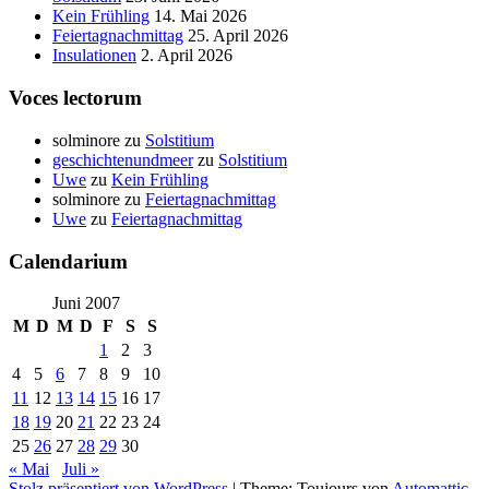
Kein Frühling
14. Mai 2026
Feiertagnachmittag
25. April 2026
Insulationen
2. April 2026
Voces lectorum
solminore
zu
Solstitium
geschichtenundmeer
zu
Solstitium
Uwe
zu
Kein Frühling
solminore
zu
Feiertagnachmittag
Uwe
zu
Feiertagnachmittag
Calendarium
Juni 2007
M
D
M
D
F
S
S
1
2
3
4
5
6
7
8
9
10
11
12
13
14
15
16
17
18
19
20
21
22
23
24
25
26
27
28
29
30
« Mai
Juli »
Stolz präsentiert von WordPress
|
Theme: Toujours von
Automattic
.