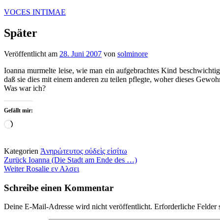
Zum
VOCES INTIMAE
Inhalt
springen
Später
Veröffentlicht am
28. Juni 2007
von
solminore
Ioanna murmelte leise, wie man ein aufgebrachtes Kind beschwichtigt.
daß sie dies mit einem anderen zu teilen pflegte, woher dieses Gewohn
Was war ich?
Gefällt mir:
Wird
geladen …
Kategorien
Ἀνηρώτευτος οὐδεὶς εἰσίτω
Beitragsnavigation
Zurück
Ioanna (Die Stadt am Ende des …)
Weiter
Rosalie εν Αλσει
Schreibe einen Kommentar
Deine E-Mail-Adresse wird nicht veröffentlicht.
Erforderliche Felder 