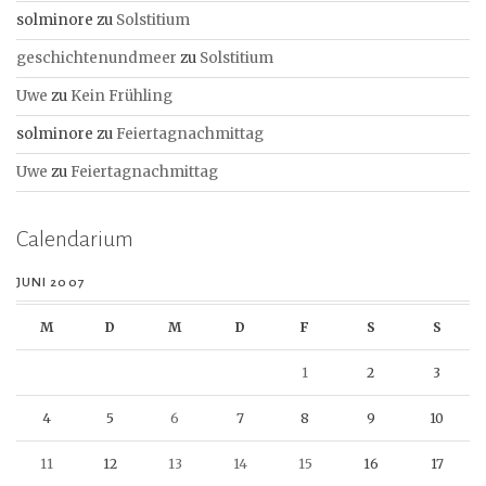
solminore
zu
Solstitium
geschichtenundmeer
zu
Solstitium
Uwe
zu
Kein Frühling
solminore
zu
Feiertagnachmittag
Uwe
zu
Feiertagnachmittag
Calendarium
JUNI 2007
M
D
M
D
F
S
S
1
2
3
4
5
6
7
8
9
10
11
12
13
14
15
16
17