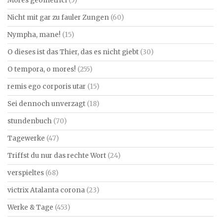
Mores geometrici
(5)
Nicht mit gar zu fauler Zungen
(60)
Nympha, mane!
(15)
O dieses ist das Thier, das es nicht giebt
(30)
O tempora, o mores!
(255)
remis ego corporis utar
(15)
Sei dennoch unverzagt
(18)
stundenbuch
(70)
Tagewerke
(47)
Triffst du nur das rechte Wort
(24)
verspieltes
(68)
victrix Atalanta corona
(23)
Werke & Tage
(453)