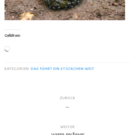
Gefällt mir:
Wird
geladen …
KATEGORIEN
DAS FÜHRT EIN STÜCKCHEN WEIT
Beitragsnavigation
ZURÜCK
…
WEITER
vorm rechner