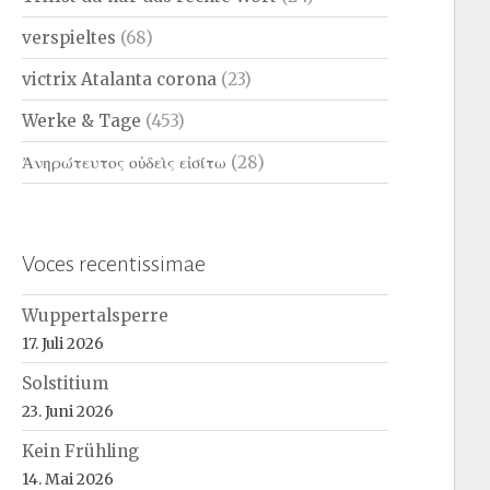
verspieltes
(68)
victrix Atalanta corona
(23)
Werke & Tage
(453)
Ἀνηρώτευτος οὐδεὶς εἰσίτω
(28)
Voces recentissimae
Wuppertalsperre
17. Juli 2026
Solstitium
23. Juni 2026
Kein Frühling
14. Mai 2026