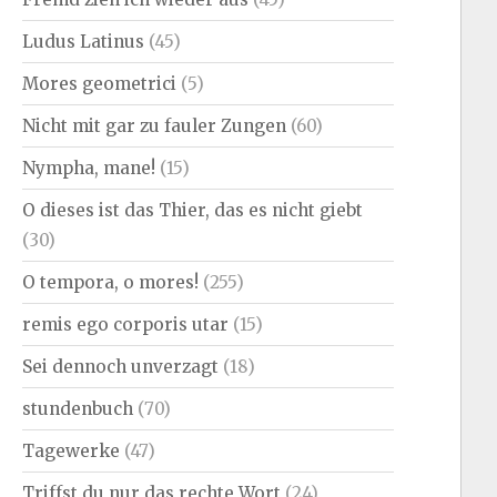
Ludus Latinus
(45)
Mores geometrici
(5)
Nicht mit gar zu fauler Zungen
(60)
Nympha, mane!
(15)
O dieses ist das Thier, das es nicht giebt
(30)
O tempora, o mores!
(255)
remis ego corporis utar
(15)
Sei dennoch unverzagt
(18)
stundenbuch
(70)
Tagewerke
(47)
Triffst du nur das rechte Wort
(24)