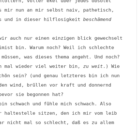
hlottern, voller ekel über jedes obsolet
s mir nun an mir selbst naiv, pathetisch,
os und in dieser hilflosigkeit
beschämend
wir auch nur einen einzigen blick gewechselt
imist bin. Warum noch? Weil ich schlechte
 müssen, was dieses thema angeht. Und noch?
ch mal wieder viel weiter bin,
zu weit
.) Wie
chön sein? (und genau letzteres bin ich nun
den wind, brüllen vor kraft und donnernd
bevor sie begonnen hat?
bin schwach und fühle mich schwach. Also
r haltestelle sitzen, den ich mir vom leib
ar nicht mal so schlecht, daß es zu allem