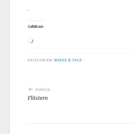
.
Gefällt mir:
Wird
geladen …
KATEGORIEN
WERKE & TAGE
Beitragsnavigation
ZURÜCK
Flüstern