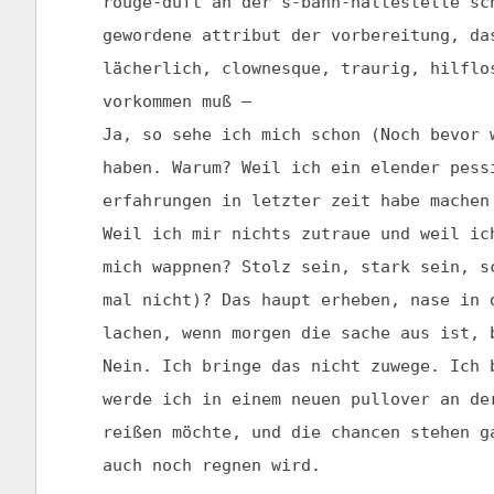
rouge-duft an der s-bahn-haltestelle sc
gewordene attribut der vorbereitung, da
lächerlich, clownesque, traurig, hilfl
vorkommen muß –
Ja, so sehe ich mich schon (Noch bevor 
haben. Warum? Weil ich ein elender pess
erfahrungen in letzter zeit habe machen
Weil ich mir nichts zutraue und weil i
mich wappnen? Stolz sein, stark sein, s
mal nicht)? Das haupt erheben, nase in 
lachen, wenn morgen die sache aus ist, 
Nein. Ich bringe das nicht zuwege. Ich 
werde ich in einem neuen pullover an de
reißen möchte, und die chancen stehen g
auch noch regnen wird.