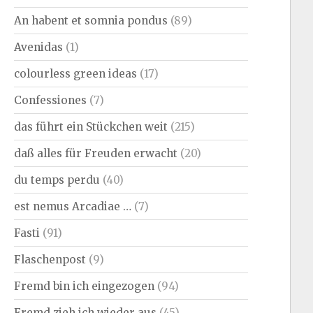
An habent et somnia pondus
(89)
Avenidas
(1)
colourless green ideas
(17)
Confessiones
(7)
das führt ein Stückchen weit
(215)
daß alles für Freuden erwacht
(20)
du temps perdu
(40)
est nemus Arcadiae …
(7)
Fasti
(91)
Flaschenpost
(9)
Fremd bin ich eingezogen
(94)
Fremd zieh ich wieder aus
(45)