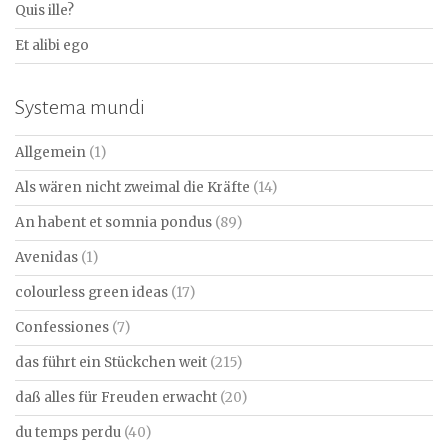
Quis ille?
Et alibi ego
Systema mundi
Allgemein
(1)
Als wären nicht zweimal die Kräfte
(14)
An habent et somnia pondus
(89)
Avenidas
(1)
colourless green ideas
(17)
Confessiones
(7)
das führt ein Stückchen weit
(215)
daß alles für Freuden erwacht
(20)
du temps perdu
(40)