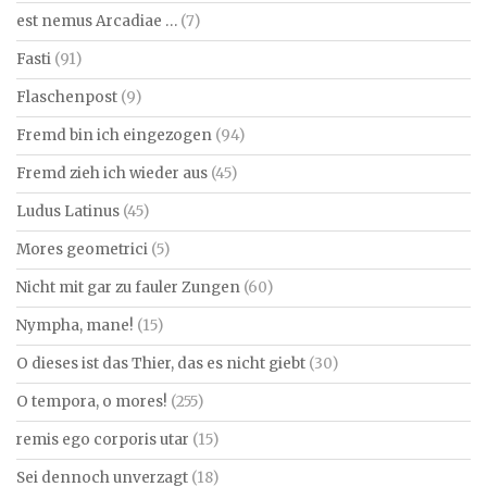
est nemus Arcadiae …
(7)
Fasti
(91)
Flaschenpost
(9)
Fremd bin ich eingezogen
(94)
Fremd zieh ich wieder aus
(45)
Ludus Latinus
(45)
Mores geometrici
(5)
Nicht mit gar zu fauler Zungen
(60)
Nympha, mane!
(15)
O dieses ist das Thier, das es nicht giebt
(30)
O tempora, o mores!
(255)
remis ego corporis utar
(15)
Sei dennoch unverzagt
(18)