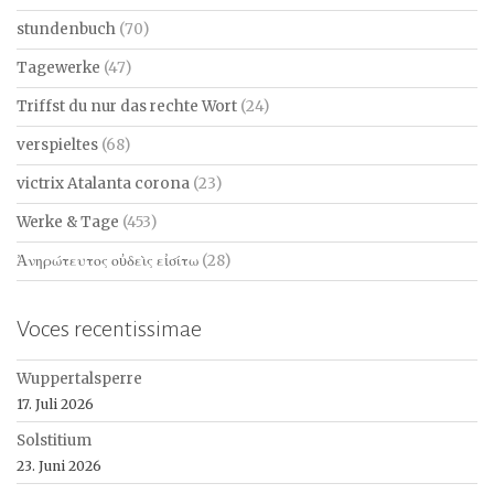
stundenbuch
(70)
Tagewerke
(47)
Triffst du nur das rechte Wort
(24)
verspieltes
(68)
victrix Atalanta corona
(23)
Werke & Tage
(453)
Ἀνηρώτευτος οὐδεὶς εἰσίτω
(28)
Voces recentissimae
Wuppertalsperre
17. Juli 2026
Solstitium
23. Juni 2026