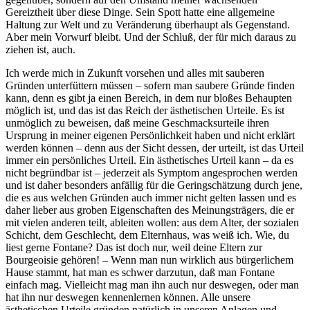
Gereiztheit über diese Dinge. Sein Spott hatte eine allgemeine
Haltung zur Welt und zu Veränderung überhaupt als Gegenstand.
Aber mein Vorwurf bleibt. Und der Schluß, der für mich daraus zu
ziehen ist, auch.
Ich werde mich in Zukunft vorsehen und alles mit sauberen
Gründen unterfüttern müssen – sofern man saubere Gründe finden
kann, denn es gibt ja einen Bereich, in dem nur bloßes Behaupten
möglich ist, und das ist das Reich der ästhetischen Urteile. Es ist
unmöglich zu beweisen, daß meine Geschmacksurteile ihren
Ursprung in meiner eigenen Persönlichkeit haben und nicht erklärt
werden können – denn aus der Sicht dessen, der urteilt, ist das Urteil
immer ein persönliches Urteil. Ein ästhetisches Urteil kann – da es
nicht begründbar ist – jederzeit als Symptom angesprochen werden
und ist daher besonders anfällig für die Geringschätzung durch jene,
die es aus welchen Gründen auch immer nicht gelten lassen und es
daher lieber aus groben Eigenschaften des Meinungsträgers, die er
mit vielen anderen teilt, ableiten wollen: aus dem Alter, der sozialen
Schicht, dem Geschlecht, dem Elternhaus, was weiß ich. Wie, du
liest gerne Fontane? Das ist doch nur, weil deine Eltern zur
Bourgeoisie gehören! – Wenn man nun wirklich aus bürgerlichem
Hause stammt, hat man es schwer darzutun, daß man Fontane
einfach mag. Vielleicht mag man ihn auch nur deswegen, oder man
hat ihn nur deswegen kennenlernen können. Alle unsere
ästhetischen Urteile gründen natürlich in unseren Anlagen und