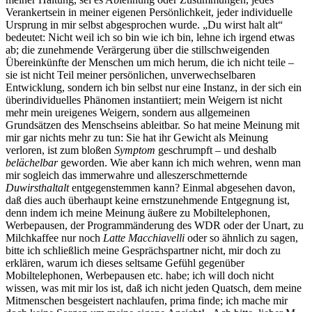
Verankertsein in meiner eigenen Persönlichkeit, jeder individuelle
Ursprung in mir selbst abgesprochen wurde. „Du wirst halt alt“
bedeutet: Nicht weil ich so bin wie ich bin, lehne ich irgend etwas
ab; die zunehmende Verärgerung über die stillschweigenden
Übereinkünfte der Menschen um mich herum, die ich nicht teile –
sie ist nicht Teil meiner persönlichen, unverwechselbaren
Entwicklung, sondern ich bin selbst nur eine Instanz, in der sich ein
überindividuelles Phänomen instantiiert; mein Weigern ist nicht
mehr mein ureigenes Weigern, sondern aus allgemeinen
Grundsätzen des Menschseins ableitbar. So hat meine Meinung mit
mir gar nichts mehr zu tun: Sie hat ihr Gewicht als Meinung
verloren, ist zum bloßen
Symptom
geschrumpft – und deshalb
belächelbar
geworden. Wie aber kann ich mich wehren, wenn man
mir sogleich das immerwahre und alleszerschmetternde
Duwirsthaltalt
entgegenstemmen kann? Einmal abgesehen davon,
daß dies auch überhaupt keine ernstzunehmende Entgegnung ist,
denn indem ich meine Meinung äußere zu Mobiltelephonen,
Werbepausen, der Programmänderung des WDR oder der Unart, zu
Milchkaffee nur noch
Latte Macchiavelli
oder so ähnlich zu sagen,
bitte ich schließlich meine Gesprächspartner nicht, mir doch zu
erklären, warum ich dieses seltsame Gefühl gegenüber
Mobiltelephonen, Werbepausen etc. habe; ich will doch nicht
wissen, was mit mir los ist, daß ich nicht jeden Quatsch, dem meine
Mitmenschen besgeistert nachlaufen, prima finde; ich mache mir