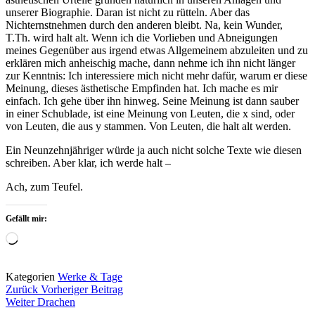
unserer Biographie. Daran ist nicht zu rütteln. Aber das
Nichternstnehmen durch den anderen bleibt. Na, kein Wunder,
T.Th. wird halt alt. Wenn ich die Vorlieben und Abneigungen
meines Gegenüber aus irgend etwas Allgemeinem abzuleiten und zu
erklären mich anheischig mache, dann nehme ich ihn nicht länger
zur Kenntnis: Ich interessiere mich nicht mehr dafür, warum er diese
Meinung, dieses ästhetische Empfinden hat. Ich mache es mir
einfach. Ich gehe über ihn hinweg. Seine Meinung ist dann sauber
in einer Schublade, ist eine Meinung von Leuten, die x sind, oder
von Leuten, die aus y stammen. Von Leuten, die halt alt werden.
Ein Neunzehnjähriger würde ja auch nicht solche Texte wie diesen
schreiben. Aber klar, ich werde halt –
Ach, zum Teufel.
Gefällt mir:
Wird
geladen …
Kategorien
Werke & Tage
Beitragsnavigation
Zurück
Vorheriger Beitrag
Weiter
Drachen