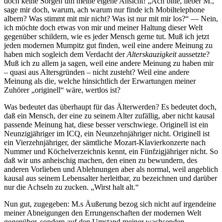
doch keine Sorgen um meine eigene Ansicht! „Ach bitte, lieber M.,
sage mir doch, warum, ach warum nur finde ich Mobiltelephone
albern? Was stimmt mit mir nicht? Was ist nur mit mir los?“ — Nein,
ich möchte doch etwas von mir und meiner Haltung dieser Welt
gegenüber schildern, wie es jeder Mensch gerne tut. Muß ich jetzt
jeden modernen Mumpitz gut finden, weil eine andere Meinung zu
haben mich sogleich dem Verdacht der
Alterskauzigkeit
aussetzte?
Muß ich zu allem ja sagen, weil eine andere Meinung zu haben mir
– quasi aus Altersgründen – nicht zusteht? Weil eine andere
Meinung als die, welche hinsichtlich der Erwartungen meiner
Zuhörer „originell“ wäre, wertlos ist?
Was bedeutet das überhaupt für das Älterwerden? Es bedeutet doch,
daß ein Mensch, der eine zu seinem Alter zufällig, aber nicht kausal
passende Meinung hat, diese besser verschwiege. Originell ist ein
Neunzigjähriger im ICQ, ein Neunzehnjähriger nicht. Originell ist
ein Vierzehnjähriger, der sämtliche Mozart-Klavierkonzerte nach
Nummer und Köchelverzeichnis kennt, ein Fünfzigjähriger nicht. So
daß wir uns anheischig machen, den einen zu bewundern, des
anderen Vorlieben und Ablehnungen aber als normal, weil angeblich
kausal aus seinem Lebensalter herleitbar, zu bezeichnen und darüber
nur die Achseln zu zucken. „Wirst halt alt.“
Nun gut, zugegeben: M.s Äußerung bezog sich nicht auf irgendeine
meiner Abneigungen den Errungenschaften der modernen Welt
gegenüber, sondern auf den Umstand meiner wachsenden