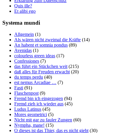
Erklärung zum Datenschutz
Quis ille?
Et alibi ego
Systema mundi
Allgemein
(1)
Als wären nicht zweimal die Kräfte
(14)
An habent et somnia pondus
(89)
Avenidas
(1)
colourless green ideas
(17)
Confessiones
(7)
das führt ein Stückchen weit
(215)
daß alles für Freuden erwacht
(20)
du temps perdu
(40)
est nemus Arcadiae …
(7)
Fasti
(91)
Flaschenpost
(9)
Fremd bin ich eingezogen
(94)
Fremd zieh ich wieder aus
(45)
Ludus Latinus
(45)
Mores geometrici
(5)
Nicht mit gar zu fauler Zungen
(60)
Nympha, mane!
(15)
O dieses ist das Thier, das es nicht giebt
(30)