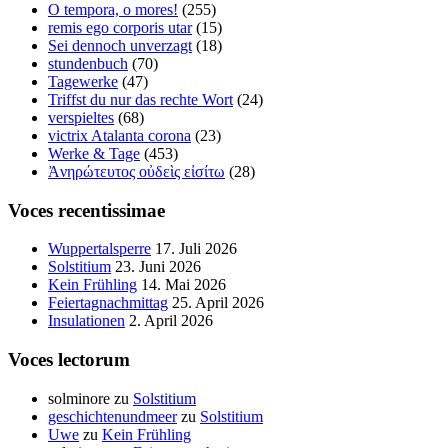
O tempora, o mores!
(255)
remis ego corporis utar
(15)
Sei dennoch unverzagt
(18)
stundenbuch
(70)
Tagewerke
(47)
Triffst du nur das rechte Wort
(24)
verspieltes
(68)
victrix Atalanta corona
(23)
Werke & Tage
(453)
Ἀνηρώτευτος οὐδεὶς εἰσίτω
(28)
Voces recentissimae
Wuppertalsperre
17. Juli 2026
Solstitium
23. Juni 2026
Kein Frühling
14. Mai 2026
Feiertagnachmittag
25. April 2026
Insulationen
2. April 2026
Voces lectorum
solminore
zu
Solstitium
geschichtenundmeer
zu
Solstitium
Uwe
zu
Kein Frühling