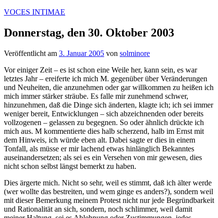
Zum
VOCES INTIMAE
Inhalt
springen
Donnerstag, den 30. Oktober 2003
Veröffentlicht am
3. Januar 2005
von
solminore
Vor einiger Zeit – es ist schon eine Weile her, kann sein, es war
letztes Jahr – ereiferte ich mich M. gegenüber über Veränderungen
und Neuheiten, die anzunehmen oder gar willkommen zu heißen ich
mich immer stärker sträube. Es falle mir zunehmend schwer,
hinzunehmen, daß die Dinge sich änderten, klagte ich; ich sei immer
weniger bereit, Entwicklungen – sich abzeichnenden oder bereits
vollzogenen – gelassen zu begegnen. So oder ähnlich drückte ich
mich aus. M kommentierte dies halb scherzend, halb im Ernst mit
dem Hinweis, ich würde eben alt. Dabei sagte er dies in einem
Tonfall, als müsse er mir lachend etwas hinlänglich Bekanntes
auseinandersetzen; als sei es ein Versehen von mir gewesen, dies
nicht schon selbst längst bemerkt zu haben.
Dies ärgerte mich. Nicht so sehr, weil es stimmt, daß ich älter werde
(wer wollte das bestreiten, und wem ginge es anders?), sondern weil
mit dieser Bemerkung meinem Protest nicht nur jede Begründbarkeit
und Rationalität an sich, sondern, noch schlimmer, weil damit
meiner Haltung, sei es Ablehnung oder Zustimmungen, jedes