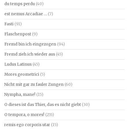
du temps perdu
(40)
est nemus Arcadiae …
(7)
Fasti
(91)
Flaschenpost
(9)
Fremd bin ich eingezogen
(94)
Fremd zieh ich wieder aus
(45)
Ludus Latinus
(45)
Mores geometrici
(5)
Nicht mit gar zu fauler Zungen
(60)
Nympha, mane!
(15)
O dieses ist das Thier, das es nicht giebt
(30)
O tempora, o mores!
(255)
remis ego corporis utar
(15)