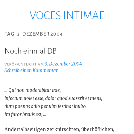
VOCES INTIMAE
Zum
Inhalt
springen
TAG:
3. DEZEMBER 2004
Noch einmal DB
3. Dezember 2004
VERÖFFENTLICHT AM
Schreib einen Kommentar
… Qui non moderabitur irae,
infectum uolet esse, dolor quod suaserit et mens,
dum poenas odio per uim festinat inulto.
Ira furor breuis est; …
Andertalbseitigen zerknirschten, überhöflichen,