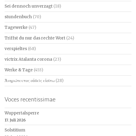
Sei dennoch unverzagt
(18)
stundenbuch
(70)
Tagewerke
(47)
Triffst du nur das rechte Wort
(24)
verspieltes
(68)
victrix Atalanta corona
(23)
Werke & Tage
(453)
Ἀνηρώτευτος οὐδεὶς εἰσίτω
(28)
Voces recentissimae
Wuppertalsperre
17. Juli 2026
Solstitium