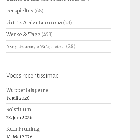
verspieltes
(68)
victrix Atalanta corona
(23)
Werke & Tage
(453)
Ἀνηρώτευτος οὐδεὶς εἰσίτω
(28)
Voces recentissimae
Wuppertalsperre
17. Juli 2026
Solstitium
23. Juni 2026
Kein Frühling
14. Mai 2026