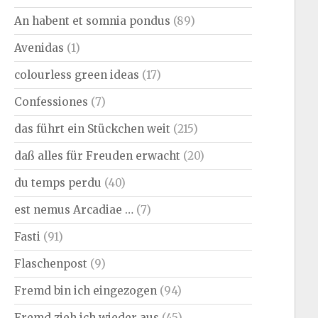
An habent et somnia pondus
(89)
Avenidas
(1)
colourless green ideas
(17)
Confessiones
(7)
das führt ein Stückchen weit
(215)
daß alles für Freuden erwacht
(20)
du temps perdu
(40)
est nemus Arcadiae …
(7)
Fasti
(91)
Flaschenpost
(9)
Fremd bin ich eingezogen
(94)
Fremd zieh ich wieder aus
(45)