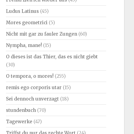
Ludus Latinus
(45)
Mores geometrici
(5)
Nicht mit gar zu fauler Zungen
(60)
Nympha, mane!
(15)
O dieses ist das Thier, das es nicht giebt
(30)
O tempora, o mores!
(255)
remis ego corporis utar
(15)
Sei dennoch unverzagt
(18)
stundenbuch
(70)
Tagewerke
(47)
Triffst du nur das rechte Wort
(24)