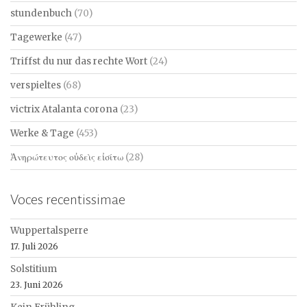
stundenbuch
(70)
Tagewerke
(47)
Triffst du nur das rechte Wort
(24)
verspieltes
(68)
victrix Atalanta corona
(23)
Werke & Tage
(453)
Ἀνηρώτευτος οὐδεὶς εἰσίτω
(28)
Voces recentissimae
Wuppertalsperre
17. Juli 2026
Solstitium
23. Juni 2026