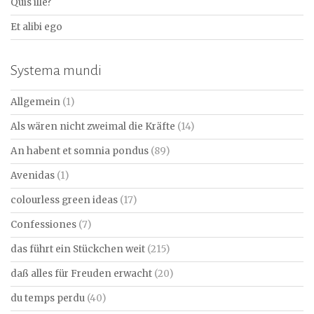
Quis ille?
Et alibi ego
Systema mundi
Allgemein
(1)
Als wären nicht zweimal die Kräfte
(14)
An habent et somnia pondus
(89)
Avenidas
(1)
colourless green ideas
(17)
Confessiones
(7)
das führt ein Stückchen weit
(215)
daß alles für Freuden erwacht
(20)
du temps perdu
(40)