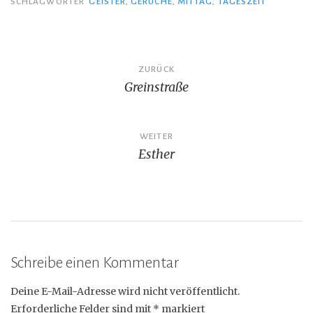
SCHLAGWÖRTER
GEISTER
,
GERÜCHE
,
MITTAG
,
TAGESZEIT
Beitragsnavigation
ZURÜCK
Greinstraße
WEITER
Esther
Schreibe einen Kommentar
Deine E-Mail-Adresse wird nicht veröffentlicht.
Erforderliche Felder sind mit
*
markiert