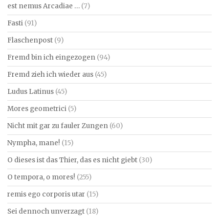
est nemus Arcadiae …
(7)
Fasti
(91)
Flaschenpost
(9)
Fremd bin ich eingezogen
(94)
Fremd zieh ich wieder aus
(45)
Ludus Latinus
(45)
Mores geometrici
(5)
Nicht mit gar zu fauler Zungen
(60)
Nympha, mane!
(15)
O dieses ist das Thier, das es nicht giebt
(30)
O tempora, o mores!
(255)
remis ego corporis utar
(15)
Sei dennoch unverzagt
(18)