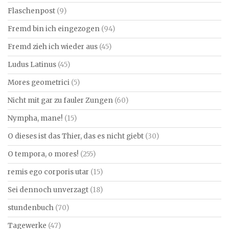
Flaschenpost
(9)
Fremd bin ich eingezogen
(94)
Fremd zieh ich wieder aus
(45)
Ludus Latinus
(45)
Mores geometrici
(5)
Nicht mit gar zu fauler Zungen
(60)
Nympha, mane!
(15)
O dieses ist das Thier, das es nicht giebt
(30)
O tempora, o mores!
(255)
remis ego corporis utar
(15)
Sei dennoch unverzagt
(18)
stundenbuch
(70)
Tagewerke
(47)