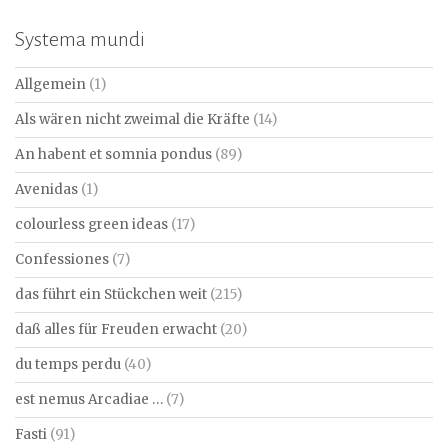
Systema mundi
Allgemein
(1)
Als wären nicht zweimal die Kräfte
(14)
An habent et somnia pondus
(89)
Avenidas
(1)
colourless green ideas
(17)
Confessiones
(7)
das führt ein Stückchen weit
(215)
daß alles für Freuden erwacht
(20)
du temps perdu
(40)
est nemus Arcadiae …
(7)
Fasti
(91)