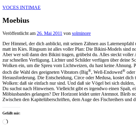
Zum
VOCES INTIMAE
Inhalt
springen
Moebius
Veröffentlicht am
26. Mai 2011
von
solminore
Der Himmel, der dich anblickt, mit seinen Zähnen aus Laternenpfahl
matt im Kies. Ringsum ist alles voller Plan: Die Bikini-Models sind n
Aber wer soll dann den Bikini tragen, grübelst du. Alles steckt volle
zur schnellen Verfügung. Lichter und Schilder verfügen über deine Sch
Wolken ein, um die Spreu vom Lichtweizen, du hast keine Ahnung. Plä
®
®
doch die Wahl des geeigneten Vibrators (Big
, Well-Endowed
oder
Herausforderung. Die Entscheidung, Circe oder Medusa, kostet dich t
Wolken: daß sie einfach nur sind. Und daß sie Vögel bei sich dulden, 
Du suchst nach Hinweisen. Vielleicht gibt es irgendwo einen Spalt, e
Möbiusbandes gelangen? Der Horizont leidet unter Atemnot. Bleib noch
Zwischen den Kapitelüberschriften, dem Auge des Fischreihers und d
Gefällt mir:
Wird
geladen …