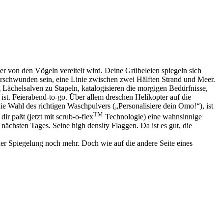
r von den Vögeln vereitelt wird. Deine Grübeleien spiegeln sich
z verschwunden sein, eine Linie zwischen zwei Hälften Strand und Meer.
g Lächelsalven zu Stapeln, katalogisieren die morgigen Bedürfnisse,
 ist. Feierabend-to-go. Über allem dreschen Helikopter auf die
e Wahl des richtigen Waschpulvers („Personalisiere dein Omo!“), ist
TM
dir paßt (jetzt mit scrub-o-flex
Technologie) eine wahnsinnige
chsten Tages. Seine high density Flaggen. Da ist es gut, die
der Spiegelung noch mehr. Doch wie auf die andere Seite eines