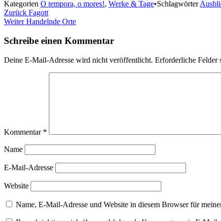
Kategorien
O tempora, o mores!
,
Werke & Tage
•
Schlagwörter
Ausbli
Beitragsnavigation
Zurück
Fagott
Weiter
Handelnde Orte
Schreibe einen Kommentar
Deine E-Mail-Adresse wird nicht veröffentlicht.
Erforderliche Felder 
Kommentar
*
Name
E-Mail-Adresse
Website
Name, E-Mail-Adresse und Website in diesem Browser für meine