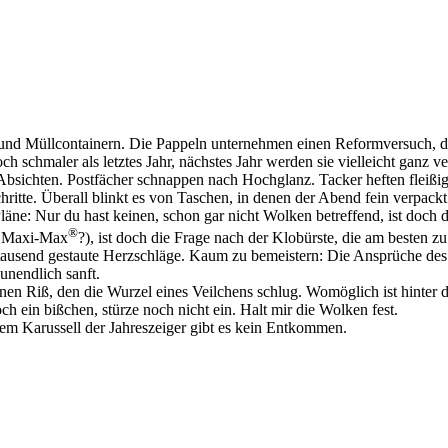
 und Müllcontainern. Die Pappeln unternehmen einen Reformversuch, de
och schmaler als letztes Jahr, nächstes Jahr werden sie vielleicht gan
r Absichten. Postfächer schnappen nach Hochglanz. Tacker heften fleißi
ritte. Überall blinkt es von Taschen, in denen der Abend fein verpackt
ne: Nur du hast keinen, schon gar nicht Wolken betreffend, ist doch di
®
 Maxi-Max
?), ist doch die Frage nach der Klobürste, die am besten zu 
ausend gestaute Herzschläge. Kaum zu bemeistern: Die Ansprüche des nä
unendlich sanft.
inen Riß, den die Wurzel eines Veilchens schlug. Womöglich ist hinter 
 ein bißchen, stürze noch nicht ein. Halt mir die Wolken fest.
em Karussell der Jahreszeiger gibt es kein Entkommen.