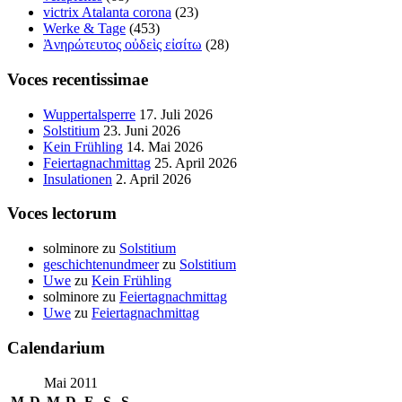
victrix Atalanta corona
(23)
Werke & Tage
(453)
Ἀνηρώτευτος οὐδεὶς εἰσίτω
(28)
Voces recentissimae
Wuppertalsperre
17. Juli 2026
Solstitium
23. Juni 2026
Kein Frühling
14. Mai 2026
Feiertagnachmittag
25. April 2026
Insulationen
2. April 2026
Voces lectorum
solminore
zu
Solstitium
geschichtenundmeer
zu
Solstitium
Uwe
zu
Kein Frühling
solminore
zu
Feiertagnachmittag
Uwe
zu
Feiertagnachmittag
Calendarium
Mai 2011
M
D
M
D
F
S
S