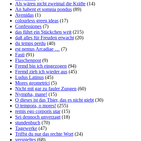
Als wären nicht zweimal die Kräfte
(14)
An habent et somnia pondus
(89)
Avenidas
(1)
colourless green ideas
(17)
Confessiones
(7)
das führt ein Stückchen weit
(215)
daß alles für Freuden erwacht
(20)
du temps perdu
(40)
est nemus Arcadiae …
(7)
Fasti
(91)
Flaschenpost
(9)
Fremd bin ich eingezogen
(94)
Fremd zieh ich wieder aus
(45)
Ludus Latinus
(45)
Mores geometrici
(5)
Nicht mit gar zu fauler Zungen
(60)
Nympha, mane!
(15)
O dieses ist das Thier, das es nicht giebt
(30)
O tempora, o mores!
(255)
remis ego corporis utar
(15)
Sei dennoch unverzagt
(18)
stundenbuch
(70)
Tagewerke
(47)
Triffst du nur das rechte Wort
(24)
verspieltes
(68)