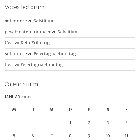
Voces lectorum
solminore
zu
Solstitium
geschichtenundmeer
zu
Solstitium
Uwe
zu
Kein Frühling
solminore
zu
Feiertagnachmittag
Uwe
zu
Feiertagnachmittag
Calendarium
JANUAR 2009
M
D
M
D
F
S
S
1
2
3
4
5
6
7
8
9
10
11