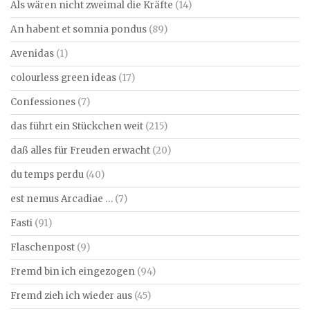
Als wären nicht zweimal die Kräfte
(14)
An habent et somnia pondus
(89)
Avenidas
(1)
colourless green ideas
(17)
Confessiones
(7)
das führt ein Stückchen weit
(215)
daß alles für Freuden erwacht
(20)
du temps perdu
(40)
est nemus Arcadiae …
(7)
Fasti
(91)
Flaschenpost
(9)
Fremd bin ich eingezogen
(94)
Fremd zieh ich wieder aus
(45)