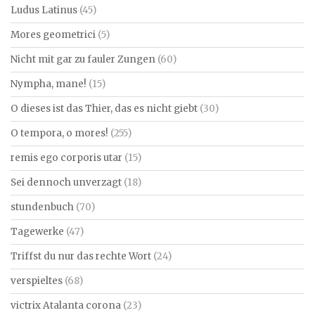
Ludus Latinus
(45)
Mores geometrici
(5)
Nicht mit gar zu fauler Zungen
(60)
Nympha, mane!
(15)
O dieses ist das Thier, das es nicht giebt
(30)
O tempora, o mores!
(255)
remis ego corporis utar
(15)
Sei dennoch unverzagt
(18)
stundenbuch
(70)
Tagewerke
(47)
Triffst du nur das rechte Wort
(24)
verspieltes
(68)
victrix Atalanta corona
(23)