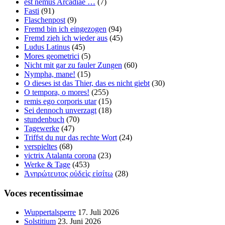
est nemus Arcadiae …
(7)
Fasti
(91)
Flaschenpost
(9)
Fremd bin ich eingezogen
(94)
Fremd zieh ich wieder aus
(45)
Ludus Latinus
(45)
Mores geometrici
(5)
Nicht mit gar zu fauler Zungen
(60)
Nympha, mane!
(15)
O dieses ist das Thier, das es nicht giebt
(30)
O tempora, o mores!
(255)
remis ego corporis utar
(15)
Sei dennoch unverzagt
(18)
stundenbuch
(70)
Tagewerke
(47)
Triffst du nur das rechte Wort
(24)
verspieltes
(68)
victrix Atalanta corona
(23)
Werke & Tage
(453)
Ἀνηρώτευτος οὐδεὶς εἰσίτω
(28)
Voces recentissimae
Wuppertalsperre
17. Juli 2026
Solstitium
23. Juni 2026