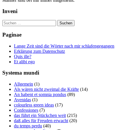
Männer sind bei mir immer mitgemeint.
Inveni
Suchen
nach:
Paginae
Lange Zeit sind die Wörter nach mir schlafengegangen
Erklärung zum Datenschutz
Quis ille?
Et alibi ego
Systema mundi
Allgemein
(1)
Als wären nicht zweimal die Kräfte
(14)
An habent et somnia pondus
(89)
Avenidas
(1)
colourless green ideas
(17)
Confessiones
(7)
das führt ein Stückchen weit
(215)
daß alles für Freuden erwacht
(20)
du temps perdu
(40)