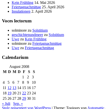
Kein Frühling
14. Mai 2026
Feiertagnachmittag
25. April 2026
Insulationen
2. April 2026
Voces lectorum
solminore
zu
Solstitium
geschichtenundmeer
zu
Solstitium
Uwe
zu
Kein Frühling
solminore
zu
Feiertagnachmittag
Uwe
zu
Feiertagnachmittag
Calendarium
August 2008
M
D
M
D
F
S
S
1
2
3
4
5
6
7
8
9
10
11
12
13
14
15
16
17
18
19
20
21
22
23
24
25
26
27
28
29
30
31
« Juli
Sep. »
Stolz präsentiert von WordPress
|
Theme: Toujours von
Automattic
.