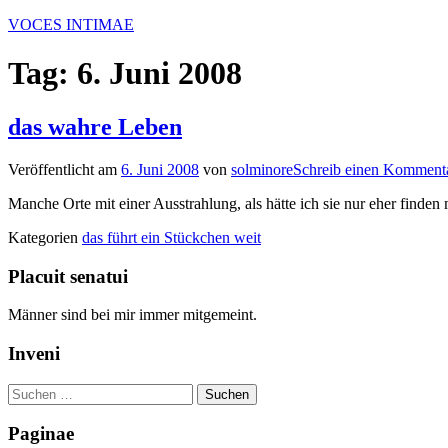
Zum
VOCES INTIMAE
Inhalt
springen
Tag:
6. Juni 2008
das wahre Leben
Veröffentlicht am
6. Juni 2008
von
solminore
Schreib einen Komment
Manche Orte mit einer Ausstrahlung, als hätte ich sie nur eher finden 
Kategorien
das führt ein Stückchen weit
Placuit senatui
Männer sind bei mir immer mitgemeint.
Inveni
Suchen
nach:
Paginae