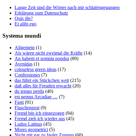
Lange Zeit sind die Wörter nach mir schlafengegangen
Erklärung zum Datenschutz
Quis ille?
Et alibi ego
Systema mundi
Allgemein
(1)
Als wären nicht zweimal die Kräfte
(14)
An habent et somnia pondus
(89)
Avenidas
(1)
colourless green ideas
(17)
Confessiones
(7)
das führt ein Stückchen weit
(215)
daß alles für Freuden erwacht
(20)
du temps perdu
(40)
est nemus Arcadiae …
(7)
Fasti
(91)
Flaschenpost
(9)
Fremd bin ich eingezogen
(94)
Fremd zieh ich wieder aus
(45)
Ludus Latinus
(45)
Mores geometrici
(5)
Nicht mit gar zu fauler Zungen
(60)