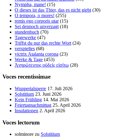
Nympha, mane!
(15)
O dieses ist das Thier, das es nicht giebt
(30)
O tempora, o mores!
(255)
remis ego corporis utar
(15)
Sei dennoch unverzagt
(18)
stundenbuch
(70)
Tagewerke
(47)
Triffst du nur das rechte Wort
(24)
verspieltes
(68)
victrix Atalanta corona
(23)
Werke & Tage
(453)
Ἀνηρώτευτος οὐδεὶς εἰσίτω
(28)
Voces recentissimae
Wuppertalsperre
17. Juli 2026
Solstitium
23. Juni 2026
Kein Frühling
14. Mai 2026
Feiertagnachmittag
25. April 2026
Insulationen
2. April 2026
Voces lectorum
solminore
zu
Solstitium