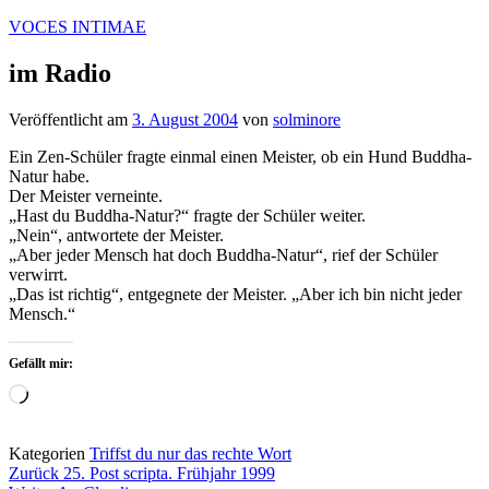
Zum
VOCES INTIMAE
Inhalt
springen
im Radio
Veröffentlicht am
3. August 2004
von
solminore
Ein Zen-Schüler fragte einmal einen Meister, ob ein Hund Buddha-
Natur habe.
Der Meister verneinte.
„Hast du Buddha-Natur?“ fragte der Schüler weiter.
„Nein“, antwortete der Meister.
„Aber jeder Mensch hat doch Buddha-Natur“, rief der Schüler
verwirrt.
„Das ist richtig“, entgegnete der Meister. „Aber ich bin nicht jeder
Mensch.“
Gefällt mir:
Wird
geladen …
Kategorien
Triffst du nur das rechte Wort
Beitragsnavigation
Zurück
25. Post scripta. Frühjahr 1999