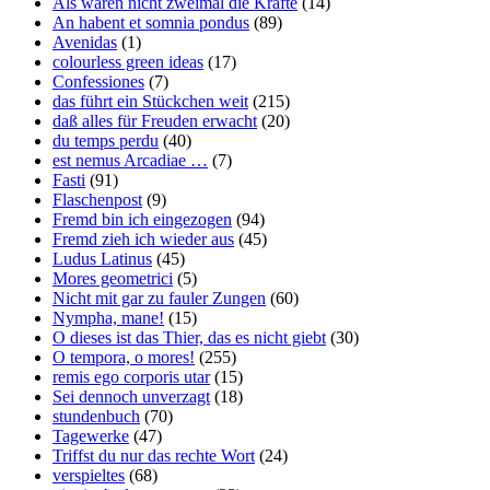
Als wären nicht zweimal die Kräfte
(14)
An habent et somnia pondus
(89)
Avenidas
(1)
colourless green ideas
(17)
Confessiones
(7)
das führt ein Stückchen weit
(215)
daß alles für Freuden erwacht
(20)
du temps perdu
(40)
est nemus Arcadiae …
(7)
Fasti
(91)
Flaschenpost
(9)
Fremd bin ich eingezogen
(94)
Fremd zieh ich wieder aus
(45)
Ludus Latinus
(45)
Mores geometrici
(5)
Nicht mit gar zu fauler Zungen
(60)
Nympha, mane!
(15)
O dieses ist das Thier, das es nicht giebt
(30)
O tempora, o mores!
(255)
remis ego corporis utar
(15)
Sei dennoch unverzagt
(18)
stundenbuch
(70)
Tagewerke
(47)
Triffst du nur das rechte Wort
(24)
verspieltes
(68)