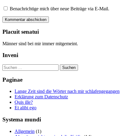
Benachrichtige mich über neue Beiträge via E-Mail.
Placuit senatui
Männer sind bei mir immer mitgemeint.
Inveni
Suchen
nach:
Paginae
Lange Zeit sind die Wörter nach mir schlafengegangen
Erklärung zum Datenschutz
Quis ille?
Et alibi ego
Systema mundi
Allgemein
(1)