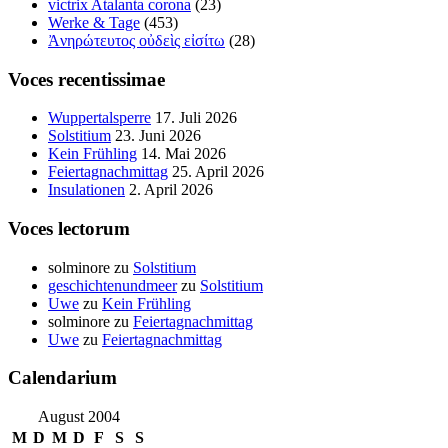
victrix Atalanta corona
(23)
Werke & Tage
(453)
Ἀνηρώτευτος οὐδεὶς εἰσίτω
(28)
Voces recentissimae
Wuppertalsperre
17. Juli 2026
Solstitium
23. Juni 2026
Kein Frühling
14. Mai 2026
Feiertagnachmittag
25. April 2026
Insulationen
2. April 2026
Voces lectorum
solminore
zu
Solstitium
geschichtenundmeer
zu
Solstitium
Uwe
zu
Kein Frühling
solminore
zu
Feiertagnachmittag
Uwe
zu
Feiertagnachmittag
Calendarium
August 2004
M
D
M
D
F
S
S