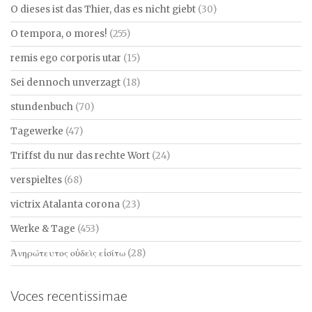
O dieses ist das Thier, das es nicht giebt
(30)
O tempora, o mores!
(255)
remis ego corporis utar
(15)
Sei dennoch unverzagt
(18)
stundenbuch
(70)
Tagewerke
(47)
Triffst du nur das rechte Wort
(24)
verspieltes
(68)
victrix Atalanta corona
(23)
Werke & Tage
(453)
Ἀνηρώτευτος οὐδεὶς εἰσίτω
(28)
Voces recentissimae