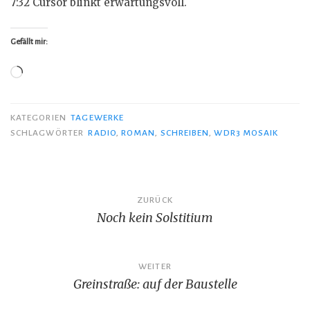
7:32 Cursor blinkt erwartungsvoll.
Gefällt mir:
Wird
geladen …
KATEGORIEN
TAGEWERKE
SCHLAGWÖRTER
RADIO
,
ROMAN
,
SCHREIBEN
,
WDR3 MOSAIK
Beitragsnavigation
ZURÜCK
Noch kein Solstitium
WEITER
Greinstraße: auf der Baustelle