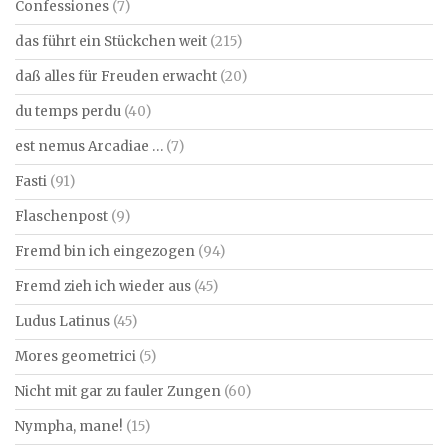
Confessiones
(7)
das führt ein Stückchen weit
(215)
daß alles für Freuden erwacht
(20)
du temps perdu
(40)
est nemus Arcadiae …
(7)
Fasti
(91)
Flaschenpost
(9)
Fremd bin ich eingezogen
(94)
Fremd zieh ich wieder aus
(45)
Ludus Latinus
(45)
Mores geometrici
(5)
Nicht mit gar zu fauler Zungen
(60)
Nympha, mane!
(15)