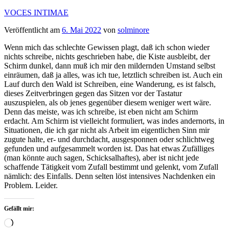
Zum
VOCES INTIMAE
Inhalt
Veröffentlicht am
6. Mai 2022
von
solminore
springen
Wenn mich das schlechte Gewissen plagt, daß ich schon wieder
nichts schreibe, nichts geschrieben habe, die Kiste ausbleibt, der
Schirm dunkel, dann muß ich mir den mildernden Umstand selbst
einräumen, daß ja alles, was ich tue, letztlich schreiben ist. Auch ein
Lauf durch den Wald ist Schreiben, eine Wanderung, es ist falsch,
dieses Zeitverbringen gegen das Sitzen vor der Tastatur
auszuspielen, als ob jenes gegenüber diesem weniger wert wäre.
Denn das meiste, was ich schreibe, ist eben nicht am Schirm
erdacht. Am Schirm ist vielleicht formuliert, was indes andernorts, in
Situationen, die ich gar nicht als Arbeit im eigentlichen Sinn mir
zugute halte, er- und durchdacht, ausgesponnen oder schlichtweg
gefunden und aufgesammelt worden ist. Das hat etwas Zufälliges
(man könnte auch sagen, Schicksalhaftes), aber ist nicht jede
schaffende Tätigkeit vom Zufall bestimmt und gelenkt, vom Zufall
nämlich: des Einfalls. Denn selten löst intensives Nachdenken ein
Problem. Leider.
Gefällt mir:
Wird