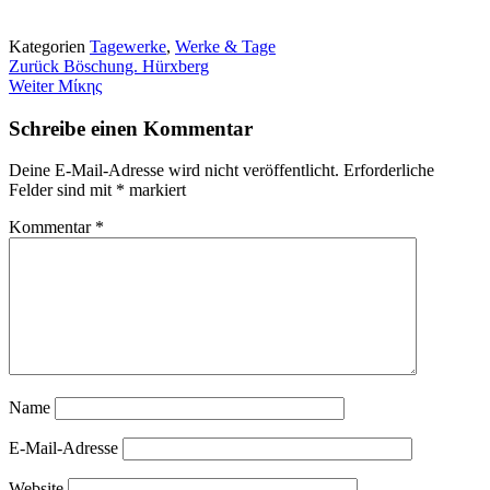
geladen …
Kategorien
Tagewerke
,
Werke & Tage
Beitragsnavigation
Zurück
Böschung. Hürxberg
Weiter
Μίκης
Schreibe einen Kommentar
Deine E-Mail-Adresse wird nicht veröffentlicht.
Erforderliche
Felder sind mit
*
markiert
Kommentar
*
Name
E-Mail-Adresse
Website