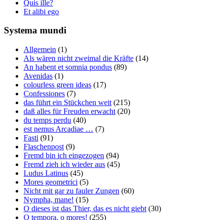
Quis ille?
Et alibi ego
Systema mundi
Allgemein
(1)
Als wären nicht zweimal die Kräfte
(14)
An habent et somnia pondus
(89)
Avenidas
(1)
colourless green ideas
(17)
Confessiones
(7)
das führt ein Stückchen weit
(215)
daß alles für Freuden erwacht
(20)
du temps perdu
(40)
est nemus Arcadiae …
(7)
Fasti
(91)
Flaschenpost
(9)
Fremd bin ich eingezogen
(94)
Fremd zieh ich wieder aus
(45)
Ludus Latinus
(45)
Mores geometrici
(5)
Nicht mit gar zu fauler Zungen
(60)
Nympha, mane!
(15)
O dieses ist das Thier, das es nicht giebt
(30)
O tempora, o mores!
(255)