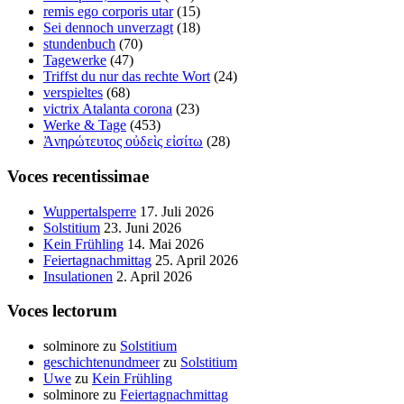
remis ego corporis utar
(15)
Sei dennoch unverzagt
(18)
stundenbuch
(70)
Tagewerke
(47)
Triffst du nur das rechte Wort
(24)
verspieltes
(68)
victrix Atalanta corona
(23)
Werke & Tage
(453)
Ἀνηρώτευτος οὐδεὶς εἰσίτω
(28)
Voces recentissimae
Wuppertalsperre
17. Juli 2026
Solstitium
23. Juni 2026
Kein Frühling
14. Mai 2026
Feiertagnachmittag
25. April 2026
Insulationen
2. April 2026
Voces lectorum
solminore
zu
Solstitium
geschichtenundmeer
zu
Solstitium
Uwe
zu
Kein Frühling
solminore
zu
Feiertagnachmittag