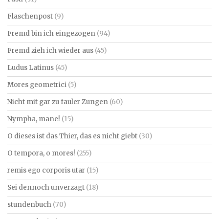
Flaschenpost
(9)
Fremd bin ich eingezogen
(94)
Fremd zieh ich wieder aus
(45)
Ludus Latinus
(45)
Mores geometrici
(5)
Nicht mit gar zu fauler Zungen
(60)
Nympha, mane!
(15)
O dieses ist das Thier, das es nicht giebt
(30)
O tempora, o mores!
(255)
remis ego corporis utar
(15)
Sei dennoch unverzagt
(18)
stundenbuch
(70)