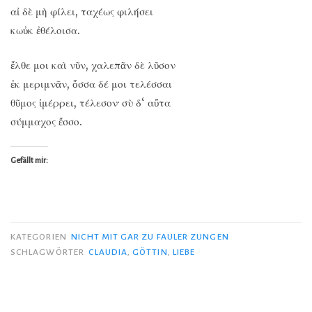
αἰ δὲ μὴ φίλει, ταχέως φιλήσει
κωὐκ ἐθέλοισα.
ἔλθε μοι καὶ νῦν, χαλεπᾶν δὲ λῦσον
ἐκ μεριμνᾶν, ὄσσα δέ μοι τελέσσαι
θῦμος ἰμέρρει, τέλεσον· σὺ δ‘ αὔτα
σύμμαχος ἔσσο.
Gefällt mir:
KATEGORIEN
NICHT MIT GAR ZU FAULER ZUNGEN
SCHLAGWÖRTER
CLAUDIA
,
GÖTTIN
,
LIEBE