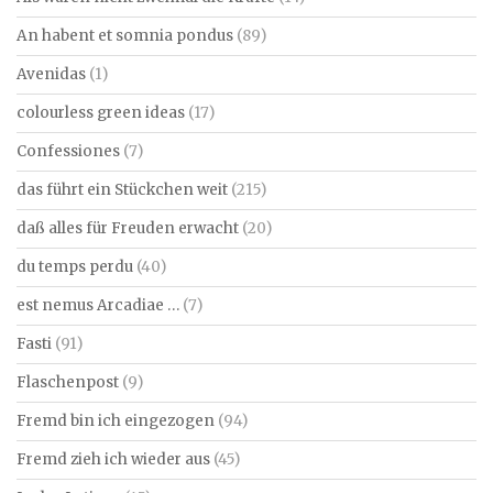
An habent et somnia pondus
(89)
Avenidas
(1)
colourless green ideas
(17)
Confessiones
(7)
das führt ein Stückchen weit
(215)
daß alles für Freuden erwacht
(20)
du temps perdu
(40)
est nemus Arcadiae …
(7)
Fasti
(91)
Flaschenpost
(9)
Fremd bin ich eingezogen
(94)
Fremd zieh ich wieder aus
(45)