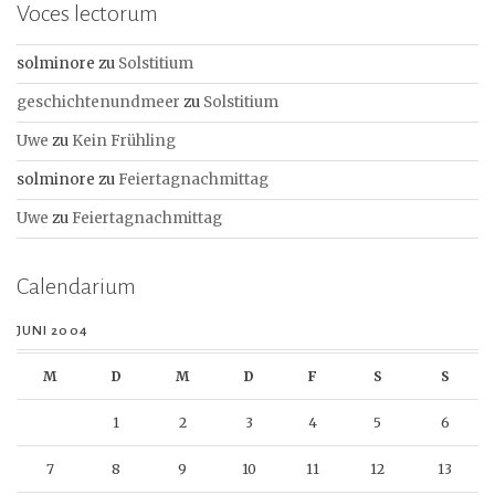
Voces lectorum
solminore
zu
Solstitium
geschichtenundmeer
zu
Solstitium
Uwe
zu
Kein Frühling
solminore
zu
Feiertagnachmittag
Uwe
zu
Feiertagnachmittag
Calendarium
JUNI 2004
M
D
M
D
F
S
S
1
2
3
4
5
6
7
8
9
10
11
12
13