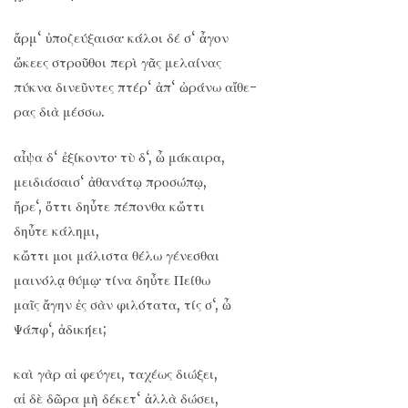
ἄρμ‘ ὐποζεύξαισα· κάλοι δέ σ‘ ἆγον
ὤκεες στροῦθοι περὶ γᾶς μελαίνας
πύκνα δινεῦντες πτέρ‘ ἀπ‘ ὠράνω αἴθε-
ρας διὰ μέσσω.
αἶψα δ‘ ἐξίκοντο· τὺ δ‘, ὦ μάκαιρα,
μειδιάσαισ‘ ἀθανάτῳ προσώπῳ,
ἤρε‘, ὄττι δηὖτε πέπονθα κὤττι
δηὖτε κάλημι,
κὤττι μοι μάλιστα θέλω γένεσθαι
μαινόλᾳ θύμῳ· τίνα δηὖτε Πείθω
μαῖς ἄγην ἐς σὰν φιλότατα, τίς σ‘, ὦ
Ψάπφ‘, ἀδικήει;
καὶ γὰρ αἰ φεύγει, ταχέως διώξει,
αἰ δὲ δῶρα μὴ δέκετ‘ ἀλλὰ δώσει,