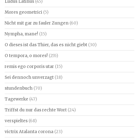
Ludus Latinus
(45)
Mores geometrici
(5)
Nicht mit gar zu fauler Zungen
(60)
Nympha, mane!
(15)
O dieses ist das Thier, das es nicht giebt
(30)
O tempora, o mores!
(255)
remis ego corporis utar
(15)
Sei dennoch unverzagt
(18)
stundenbuch
(70)
Tagewerke
(47)
Triffst du nur das rechte Wort
(24)
verspieltes
(68)
victrix Atalanta corona
(23)