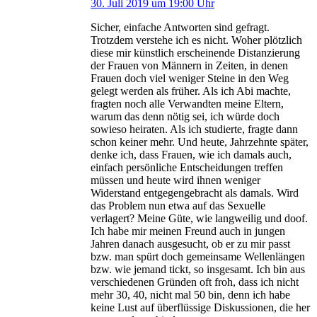
30. Juli 2019 um 19:00 Uhr
Sicher, einfache Antworten sind gefragt.
Trotzdem verstehe ich es nicht. Woher plötzlich
diese mir künstlich erscheinende Distanzierung
der Frauen von Männern in Zeiten, in denen
Frauen doch viel weniger Steine in den Weg
gelegt werden als früher. Als ich Abi machte,
fragten noch alle Verwandten meine Eltern,
warum das denn nötig sei, ich würde doch
sowieso heiraten. Als ich studierte, fragte dann
schon keiner mehr. Und heute, Jahrzehnte später,
denke ich, dass Frauen, wie ich damals auch,
einfach persönliche Entscheidungen treffen
müssen und heute wird ihnen weniger
Widerstand entgegengebracht als damals. Wird
das Problem nun etwa auf das Sexuelle
verlagert? Meine Güte, wie langweilig und doof.
Ich habe mir meinen Freund auch in jungen
Jahren danach ausgesucht, ob er zu mir passt
bzw. man spürt doch gemeinsame Wellenlängen
bzw. wie jemand tickt, so insgesamt. Ich bin aus
verschiedenen Gründen oft froh, dass ich nicht
mehr 30, 40, nicht mal 50 bin, denn ich habe
keine Lust auf überflüssige Diskussionen, die her