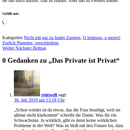
sie nur noch nutzen. Das ist riskant. Aber das ist Freiheit immer.
Gefällt mir:
Wird
geladen …
Kategorien
Nicht mit gar zu fauler Zungen
,
O tempora, o mores!
Beitragsnavigation
Zurück
Planeten, verschiedene
Weiter
Nächster Beitrag
0 Gedanken zu „
Das Private ist Privat
“
rotewelt
sagt:
30. Juli 2019 um 13:18 Uhr
„Schon wieder ist da etwas, das die Frau benötigt, weil sie
alleine nicht klarkommt“ schreibt die Dame. Was für ein
Schwachsinn. Ja wirklich, gibt es denn keine wirklichen
Probleme in der Welt? Was ist bloß mit den Frauen los, dass