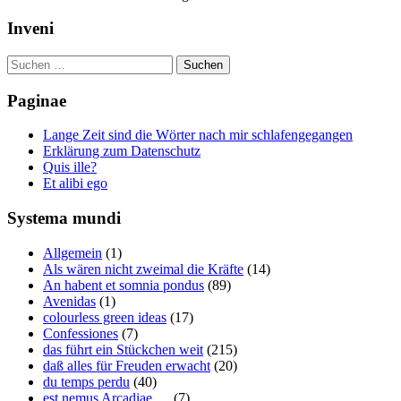
Inveni
Suchen
nach:
Paginae
Lange Zeit sind die Wörter nach mir schlafengegangen
Erklärung zum Datenschutz
Quis ille?
Et alibi ego
Systema mundi
Allgemein
(1)
Als wären nicht zweimal die Kräfte
(14)
An habent et somnia pondus
(89)
Avenidas
(1)
colourless green ideas
(17)
Confessiones
(7)
das führt ein Stückchen weit
(215)
daß alles für Freuden erwacht
(20)
du temps perdu
(40)
est nemus Arcadiae …
(7)