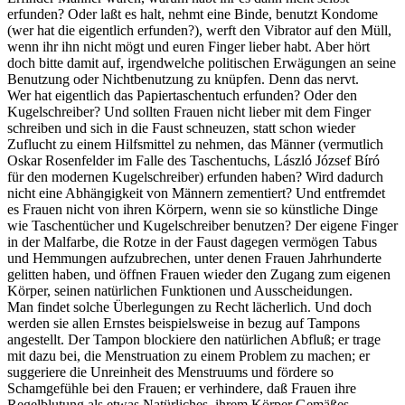
erfunden? Oder laßt es halt, nehmt eine Binde, benutzt Kondome
(wer hat die eigentlich erfunden?), werft den Vibrator auf den Müll,
wenn ihr ihn nicht mögt und euren Finger lieber habt. Aber hört
doch bitte damit auf, irgendwelche politischen Erwägungen an seine
Benutzung oder Nichtbenutzung zu knüpfen. Denn das nervt.
Wer hat eigentlich das Papiertaschentuch erfunden? Oder den
Kugelschreiber? Und sollten Frauen nicht lieber mit dem Finger
schreiben und sich in die Faust schneuzen, statt schon wieder
Zuflucht zu einem Hilfsmittel zu nehmen, das Männer (vermutlich
Oskar Rosenfelder im Falle des Taschentuchs, László József Bíró
für den modernen Kugelschreiber) erfunden haben? Wird dadurch
nicht eine Abhängigkeit von Männern zementiert? Und entfremdet
es Frauen nicht von ihren Körpern, wenn sie so künstliche Dinge
wie Taschentücher und Kugelschreiber benutzen? Der eigene Finger
in der Malfarbe, die Rotze in der Faust dagegen vermögen Tabus
und Hemmungen aufzubrechen, unter denen Frauen Jahrhunderte
gelitten haben, und öffnen Frauen wieder den Zugang zum eigenen
Körper, seinen natürlichen Funktionen und Ausscheidungen.
Man findet solche Überlegungen zu Recht lächerlich. Und doch
werden sie allen Ernstes beispielsweise in bezug auf Tampons
angestellt. Der Tampon blockiere den natürlichen Abfluß; er trage
mit dazu bei, die Menstruation zu einem Problem zu machen; er
suggeriere die Unreinheit des Menstruums und fördere so
Schamgefühle bei den Frauen; er verhindere, daß Frauen ihre
Regelblutung als etwas Natürliches, ihrem Körper Gemäßes