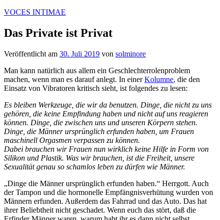
Zum
VOCES INTIMAE
Inhalt
springen
Das Private ist Privat
Veröffentlicht am
30. Juli 2019
von
solminore
Man kann natürlich aus allem ein Geschlechterrolenproblem
machen, wenn man es darauf anlegt. In einer
Kolumne
, die den
Einsatz von Vibratoren kritisch sieht, ist folgendes zu lesen:
Es bleiben Werkzeuge, die wir da benutzen. Dinge, die nicht zu uns
gehören, die keine Empfindung haben und nicht auf uns reagieren
können. Dinge, die zwischen uns und unseren Körpern stehen.
Dinge, die Männer ursprünglich erfunden haben, um Frauen
maschinell Orgasmen verpassen zu können.
Dabei brauchen wir Frauen nun wirklich keine Hilfe in Form von
Silikon und Plastik. Was wir brauchen, ist die Freiheit, unsere
Sexualität genau so schamlos leben zu dürfen wie Männer.
„Dinge die Männer ursprünglich erfunden haben.“ Herrgott. Auch
der Tampon und die hormonelle Empfängnisverhütung wurden von
Männern erfunden. Außerdem das Fahrrad und das Auto. Das hat
ihrer Beliebtheit nicht geschadet. Wenn euch das stört, daß die
Erfinder Männer waren, warum habt ihr es dann nicht selbst