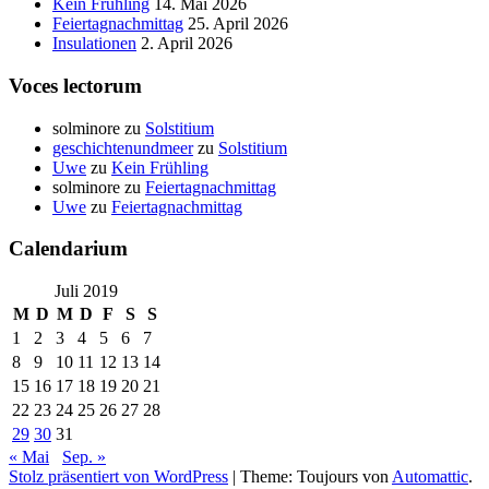
Kein Frühling
14. Mai 2026
Feiertagnachmittag
25. April 2026
Insulationen
2. April 2026
Voces lectorum
solminore
zu
Solstitium
geschichtenundmeer
zu
Solstitium
Uwe
zu
Kein Frühling
solminore
zu
Feiertagnachmittag
Uwe
zu
Feiertagnachmittag
Calendarium
Juli 2019
M
D
M
D
F
S
S
1
2
3
4
5
6
7
8
9
10
11
12
13
14
15
16
17
18
19
20
21
22
23
24
25
26
27
28
29
30
31
« Mai
Sep. »
Stolz präsentiert von WordPress
|
Theme: Toujours von
Automattic
.