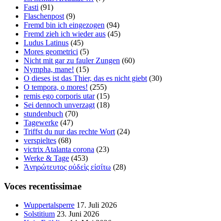
Fasti
(91)
Flaschenpost
(9)
Fremd bin ich eingezogen
(94)
Fremd zieh ich wieder aus
(45)
Ludus Latinus
(45)
Mores geometrici
(5)
Nicht mit gar zu fauler Zungen
(60)
Nympha, mane!
(15)
O dieses ist das Thier, das es nicht giebt
(30)
O tempora, o mores!
(255)
remis ego corporis utar
(15)
Sei dennoch unverzagt
(18)
stundenbuch
(70)
Tagewerke
(47)
Triffst du nur das rechte Wort
(24)
verspieltes
(68)
victrix Atalanta corona
(23)
Werke & Tage
(453)
Ἀνηρώτευτος οὐδεὶς εἰσίτω
(28)
Voces recentissimae
Wuppertalsperre
17. Juli 2026
Solstitium
23. Juni 2026