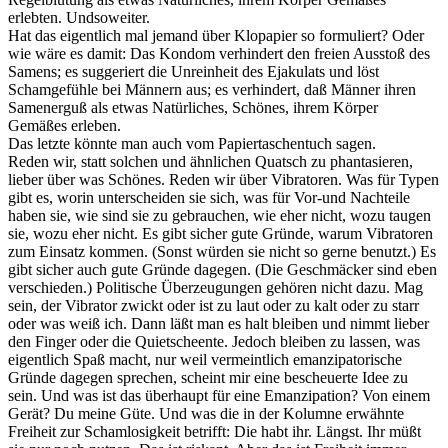
erlebten. Undsoweiter.
Hat das eigentlich mal jemand über Klopapier so formuliert? Oder
wie wäre es damit: Das Kondom verhindert den freien Ausstoß des
Samens; es suggeriert die Unreinheit des Ejakulats und löst
Schamgefühle bei Männern aus; es verhindert, daß Männer ihren
Samenerguß als etwas Natürliches, Schönes, ihrem Körper
Gemäßes erleben.
Das letzte könnte man auch vom Papiertaschentuch sagen.
Reden wir, statt solchen und ähnlichen Quatsch zu phantasieren,
lieber über was Schönes. Reden wir über Vibratoren. Was für Typen
gibt es, worin unterscheiden sie sich, was für Vor-und Nachteile
haben sie, wie sind sie zu gebrauchen, wie eher nicht, wozu taugen
sie, wozu eher nicht. Es gibt sicher gute Gründe, warum Vibratoren
zum Einsatz kommen. (Sonst würden sie nicht so gerne benutzt.) Es
gibt sicher auch gute Gründe dagegen. (Die Geschmäcker sind eben
verschieden.) Politische Überzeugungen gehören nicht dazu. Mag
sein, der Vibrator zwickt oder ist zu laut oder zu kalt oder zu starr
oder was weiß ich. Dann läßt man es halt bleiben und nimmt lieber
den Finger oder die Quietscheente. Jedoch bleiben zu lassen, was
eigentlich Spaß macht, nur weil vermeintlich emanzipatorische
Gründe dagegen sprechen, scheint mir eine bescheuerte Idee zu
sein. Und was ist das überhaupt für eine Emanzipation? Von einem
Gerät? Du meine Güte. Und was die in der Kolumne erwähnte
Freiheit zur Schamlosigkeit betrifft: Die habt ihr. Längst. Ihr müßt