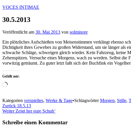
Zum
VOCES INTIMAE
Inhalt
springen
30.5.2013
Veröffentlicht am
30. Mai 2013
von
solminore
Ein plötzliches Aufschießen von Meisenstimmen verklingt ebenso schnel
Dichtigkeit ihres Gewebes zu großen Widerstand, um sie länger als e
schwache Schläge, schweigen gleich wieder. Kein Fahrzeug, keine Motor
Zehenspitzen. Versuche eines Morgens, wach zu werden. Selbst die Farb
vorwitzig geträumt. Zu guter letzt faßt sich der Buchfink ein Vogelh
Gefällt mir:
Wird
geladen …
Kategorien
verspieltes
,
Werke & Tage
•
Schlagwörter
Morgen
,
Stille
,
T
Beitragsnavigation
Zurück
18.5.13
Weiter
Zeigt her eure Schuh‘
Schreibe einen Kommentar