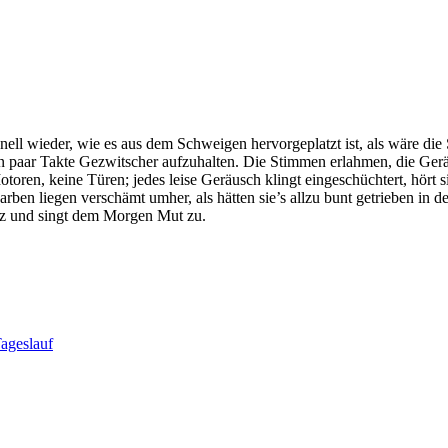
l wieder, wie es aus dem Schweigen hervorgeplatzt ist, als wäre die St
in paar Takte Gezwitscher aufzuhalten. Die Stimmen erlahmen, die Gerä
en, keine Türen; jedes leise Geräusch klingt eingeschüchtert, hört sich
en liegen verschämt umher, als hätten sie’s allzu bunt getrieben in der
erz und singt dem Morgen Mut zu.
ageslauf