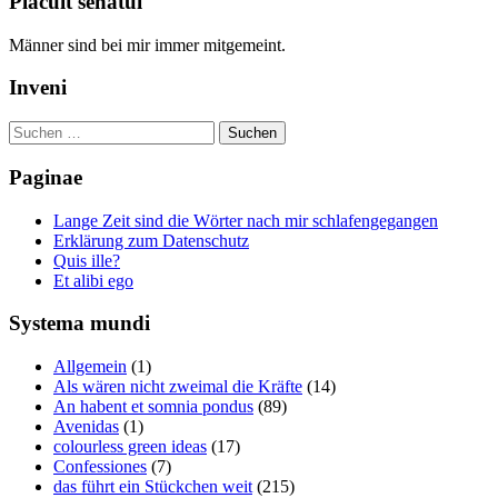
Placuit senatui
Männer sind bei mir immer mitgemeint.
Inveni
Suchen
nach:
Paginae
Lange Zeit sind die Wörter nach mir schlafengegangen
Erklärung zum Datenschutz
Quis ille?
Et alibi ego
Systema mundi
Allgemein
(1)
Als wären nicht zweimal die Kräfte
(14)
An habent et somnia pondus
(89)
Avenidas
(1)
colourless green ideas
(17)
Confessiones
(7)
das führt ein Stückchen weit
(215)