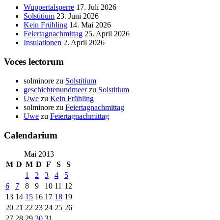
Wuppertalsperre
17. Juli 2026
Solstitium
23. Juni 2026
Kein Frühling
14. Mai 2026
Feiertagnachmittag
25. April 2026
Insulationen
2. April 2026
Voces lectorum
solminore
zu
Solstitium
geschichtenundmeer
zu
Solstitium
Uwe
zu
Kein Frühling
solminore
zu
Feiertagnachmittag
Uwe
zu
Feiertagnachmittag
Calendarium
Mai 2013
M
D
M
D
F
S
S
1
2
3
4
5
6
7
8
9
10
11
12
13
14
15
16
17
18
19
20
21
22
23
24
25
26
27
28
29
30
31