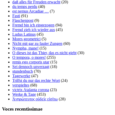
daß alles für Freuden erwacht
(20)
du temps perdu
(40)
est nemus Arcadiae …
(7)
Fasti
(91)
Flaschenpost
(9)
Fremd bin ich eingezogen
(94)
Fremd zieh ich wieder aus
(45)
Ludus Latinus
(45)
Mores geometrici
(5)
Nicht mit gar zu fauler Zungen
(60)
Nympha, mane!
(15)
O dieses ist das Thier, das es nicht giebt
(30)
O tempora, o mores!
(255)
remis ego corporis utar
(15)
Sei dennoch unverzagt
(18)
stundenbuch
(70)
Tagewerke
(47)
Triffst du nur das rechte Wort
(24)
verspieltes
(68)
victrix Atalanta corona
(23)
Werke & Tage
(453)
Ἀνηρώτευτος οὐδεὶς εἰσίτω
(28)
Voces recentissimae