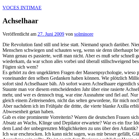
Zum
VOCES INTIMAE
Inhalt
springen
Achselhaar
Veröffentlicht am
27. Juni 2009
von
solminore
Die Revolution fand still und leise statt. Niemand sprach darüber. N
Menschen schwiegen und schauten weg, wenn sie denn überhaupt bemer
Wann genau es passierte, weiß man nicht. Aber es muß sehr schnell
wiederkam, da war schon alles vorbei und überall stillschweigend be
Fügten sich wem?
Es gehört zu den ungeklärten Fragen der Massenpsychologie, wieso pl
voneinander den selben Gedanken haben können. Wie plötzlich Million
sofort sind Achselhaare bäh. Ab sofort waren Achselhaare eigentlich
Staunte man vor diesem entscheidenden Jahr über eine rasierte Achse
mehr, und wer es dennoch trug, war eine Ausnahme und fiel auf. Nur i
gleich einem Zeitreisenden, nicht das selten gewordene, für mich noc
Aber nachdem ich im Frühjahr die dritte, die vierte blanke Axilla er
Abwesenheit getan haben.
Gab es eine prominente Vorreiterin? Waren die deutschen Frauen sich
Absatz an Wachs, Klinge und Depilator erwartete? War es ein fixe I
dem Land der unbegrenzten Möglichkeiten zu uns über den Atlantik?
Ich war erschrocken. Ich kann nicht sagen, was mir besser gefällt, Glä