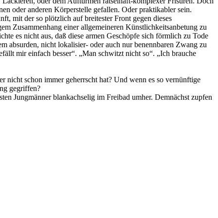
, Lackieren, oder dem Auftürmen rätselhaft-komplexer Frisuren. Doch
 oder anderen Körperstelle gefallen. Oder praktikabler sein.
, mit der so plötzlich auf breitester Front gegen dieses
 engem Zusammenhang einer allgemeineren Künstlichkeitsanbetung zu
chte es nicht aus, daß diese armen Geschöpfe sich förmlich zu Tode
nem absurden, nicht lokalisier- oder auch nur benennbaren Zwang zu
fällt mir einfach besser“. „Man schwitzt nicht so“. „Ich brauche
 er nicht schon immer geherrscht hat? Und wenn es so vernünftige
ng gegriffen?
rsten Jungmänner blankachselig im Freibad umher. Demnächst zupfen