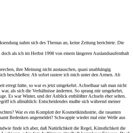
alksendung nahm sich des Themas an, keine Zeitung berichtete. Die
 doch als ich im Herbst 1998 von einem längeren Auslandsaufenthalt
sprechen, ihre Meinung nicht austauschen, quasi unabhängig
ich beschließen: Ab sofort rasiere ich mich unter den Armen. Ab
 erregt hätte, so war es jetzt umgekehrt. Achselhaar sah man nicht
war, als sich die Verhältnisse änderten. So sprang mir umgekehrt,
uge. Es war Winter, und der Anblick entblößter Achseln eher selten.
begriff ich allmählich: Entscheidendes mußte sich während meiner
schten? War es ein Komplott der Kosmetikindustrie, die rasanten
eitsamt Bedenken angemeldet? Schwappte wieder mal eine Welle aus
ndwie finde ich aber, daß Natürlichkeit die Regel, Künstlichkeit die