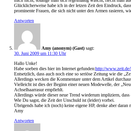
mich nicht; solange man sich regelmäßig wäscht, riecht man au
Glücklicherweise habe ich in der letzen Zeit den Eindruck, da
prominente Frauen, die sich nicht unter den Armen rasieren, w
Antworten
Amy (anonym) (Gast)
sagt:
30. Juni 2009 um 11:30 Uhr
Hallo Unke!
Habe soeben dies hier im Internet gefunden:
http://www.zeit.d
Entsetzlich, dass auch noch eine so seriöse Zeitung wie die „Z
Allerdings wecken die Kommentare unter dem Artikel durchau
Vielleicht ist dies der Beginn einer neuen Modewelle, der „Neu
Achselhaarrasur empfiehlt.
Allerdings würde dieser neue Trend wiederum impliziern, dass di
Wie Du sagst, die Zeit der Unschuld ist (leider) vorbei.
Übrigends habe ich (noch) keine eigene HP, denke aber daran m
Amy
Antworten