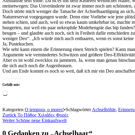
Ausnahme sein sollte. Da ist es mit dem Rasieren weiblicher Haare,
meinetwegen: Das Unveränderte ist zwar immer noch am schönsten, ab
Doch störte mich weniger die Tatsache der Achselhaartilgung an sich, 
Naturreservat vorgegangen wurde. Denn eine Vorliebe wie jene plötz
stehen schien, und auch, weil so etwas kaum umkehrbar ist, machte m
hungerten, nur weil ein paar nekrophile Modehengste das hip fanden?
beugen – und glaubte auch noch, sich in Freiheit dafür entschieden zu
weniger Deo“. „Ich würde mich auch enthaaren, wenn es sonst keine
Ja, Pustekuchen.
Wie sehr kann einem die Erinnerung einen Streich spielen? Kann man 
Argumente wie vermindertes Schwitzen und größere Deo-Effektivität 
Aber es ist wohl zwecklos zu jammern. Ja, wenn man genau hinschau
die sich auch noch die Augenbrauen.
Und am Ende kommt es noch so weit, daß ich mir ein Deo anschaffe
Gefällt mir:
Wird
geladen …
Kategorien
O tempora, o mores!
•
Schlagwörter
Achselhöhle
,
Erinner
Beitragsnavigation
Zurück
Το Πάθος Χιλιάδες Φορές
Weiter
Schöne neue Einkaufswelt
0 Gedanken zu „
Achselhaar
“