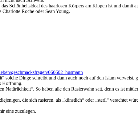
ch nicht nach Schweiß.
ss das Schönheitsideal des haarlosen Körpers am Kippen ist und damit
ie Charlotte Roche oder Sean Young.
e/leben/geschmacksfragen/060602_husmann
eit“ solche Dinge schreibt und dann auch noch auf den Islam verweist, 
s Hoffnung.
en Natürlichkeit“. So haben alle den Rasierwahn satt, denn es ist mittl
ejenigen, die sich rasieren, als „künstlich“ oder „steril“ verachtet w
ir eine zuzulegen.