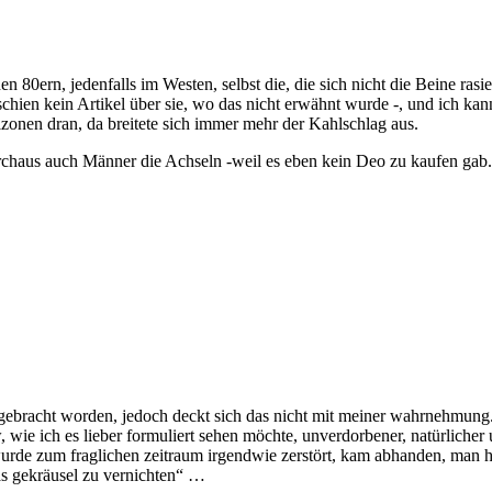
 80ern, jedenfalls im Westen, selbst die, die sich nicht die Beine rasi
schien kein Artikel über sie, wo das nicht erwähnt wurde -, und ich ka
zonen dran, da breitete sich immer mehr der Kahlschlag aus.
durchaus auch Männer die Achseln -weil es eben kein Deo zu kaufen gab.
rgebracht worden, jedoch deckt sich das nicht mit meiner wahrnehmung. 
wie ich es lieber formuliert sehen möchte, unverdorbener, natürlicher un
wurde zum fraglichen zeitraum irgendwie zerstört, kam abhanden, man h
as gekräusel zu vernichten“ …