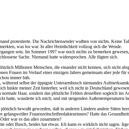
iemand protestierte. Die Nachrichtensender wußten von nichts. Keine T
kten, was los war. In aller Heimlichkeit vollzog sich die Wende.
 gegangen sein. Im Sommer 1997 war noch nichts zu bemerken gewesen,
schlossene Sache. Niemand hatte widersprochen. Alle fügten sich.
ötzlich Millionen Menschen, die einander nicht kennen, sich nicht ab
en Frauen im Verlauf eines einzigen Jahres gemeinsam aber jede für s
 schon immer bäh.
l, während selbst der üppigste Unterarmbusch niemandes Aufmerksamkeit
ch hinkte meiner Zeit hinterher, weil ich nicht in Deutschland gewesen 
h normale Haar, sondern das plötzliche Fehlen desselben sogleich ins A
blickt hatte, wunderte ich mich; und mit steigenden Außentemperaturen 
 plötzlich bewußt geworden, daß in anderen Ländern andere Sitten herr
dee gelangweilter Frauenzeitschriftredakteurinnen? Hatte das Gesundh
 Oder war es das alles zusammen?
tte oder Busch, beides hat etwas. Ich kann es wirklich nicht sagen. Irge