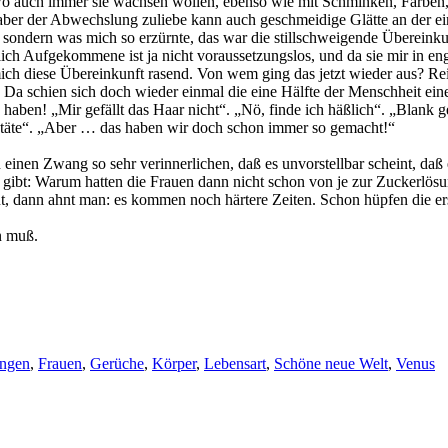
 wo auch immer sie wachsen wollen, ebenso wie mit Schminken, Färben
er der Abwechslung zuliebe kann auch geschmeidige Glätte an der einen
sondern was mich so erzürnte, das war die stillschweigende Übereinkunft
lich Aufgekommene ist ja nicht voraussetzungslos, und da sie mir in
ich diese Übereinkunft rasend. Von wem ging das jetzt wieder aus? Rei
 Da schien sich doch wieder einmal die eine Hälfte der Menschheit ei
 haben! „Mir gefällt das Haar nicht“. „Nö, finde ich häßlich“. „Blank ge
 täte“. „Aber … das haben wir doch schon immer so gemacht!“
einen Zwang so sehr verinnerlichen, daß es unvorstellbar scheint, daß
gibt: Warum hatten die Frauen dann nicht schon von je zur Zuckerlösu
t, dann ahnt man: es kommen noch härtere Zeiten. Schon hüpfen die e
n muß.
ungen
,
Frauen
,
Gerüche
,
Körper
,
Lebensart
,
Schöne neue Welt
,
Venus