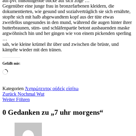
auf-pvc mißbilligende blicke auf sich zöge …
Gegenüber eine junge frau in bronzefarbenen kleidern, die
dokumentierten, wie gesund und sozialverträglich sie sich ernährte,
stopfte sich mit halb abgewandtem kopf aus der tüte etwas
zweifellos ungesundes in den mund, während die augen hinter ihrer
butterbraunen, stirn- und schläfenpartie betont ausbauenden maske
argwöhnisch hin und her gingen wie von einem pickenden sperling
…
sah, wie kleine krümel ihr über und zwischen die brüste, und
kämpfte wieder mit den tränen.
Gefällt mir:
Wird
geladen …
Kategorien
Ἀνηρώτευτος οὐδεὶς εἰσίτω
Beitragsnavigation
Zurück
Nochmal Wut
Weiter
Föhren
0 Gedanken zu „
7 uhr morgens
“