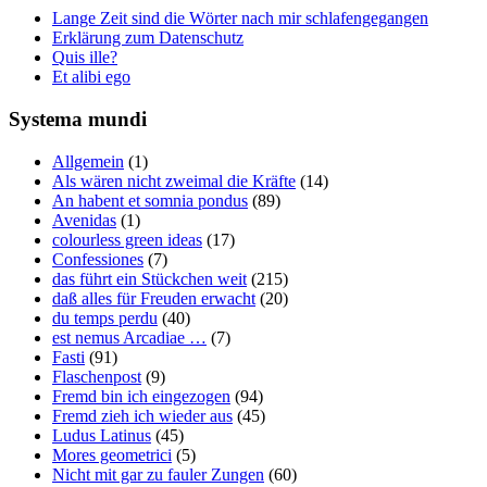
Lange Zeit sind die Wörter nach mir schlafengegangen
Erklärung zum Datenschutz
Quis ille?
Et alibi ego
Systema mundi
Allgemein
(1)
Als wären nicht zweimal die Kräfte
(14)
An habent et somnia pondus
(89)
Avenidas
(1)
colourless green ideas
(17)
Confessiones
(7)
das führt ein Stückchen weit
(215)
daß alles für Freuden erwacht
(20)
du temps perdu
(40)
est nemus Arcadiae …
(7)
Fasti
(91)
Flaschenpost
(9)
Fremd bin ich eingezogen
(94)
Fremd zieh ich wieder aus
(45)
Ludus Latinus
(45)
Mores geometrici
(5)
Nicht mit gar zu fauler Zungen
(60)