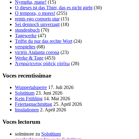
Nympha, mane!
(15)
O dieses ist das Thier, das es nicht giebt
(30)
O tempora, o mores!
(255)
remis ego corporis utar
(15)
Sei dennoch unverzagt
(18)
stundenbuch
(70)
Tagewerke
(47)
Triffst du nur das rechte Wort
(24)
verspieltes
(68)
victrix Atalanta corona
(23)
Werke & Tage
(453)
Ἀνηρώτευτος οὐδεὶς εἰσίτω
(28)
Voces recentissimae
Wuppertalsperre
17. Juli 2026
Solstitium
23. Juni 2026
Kein Frühling
14. Mai 2026
Feiertagnachmittag
25. April 2026
Insulationen
2. April 2026
Voces lectorum
solminore
zu
Solstitium