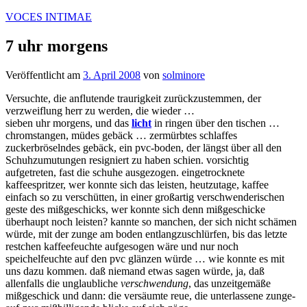
Zum
VOCES INTIMAE
Inhalt
springen
7 uhr morgens
Veröffentlicht am
3. April 2008
von
solminore
Versuchte, die anflutende traurigkeit zurückzustemmen, der
verzweiflung herr zu werden, die wieder …
sieben uhr morgens, und das
licht
in ringen über den tischen …
chromstangen, müdes gebäck … zermürbtes schlaffes
zuckerbröselndes gebäck, ein pvc-boden, der längst über all den
Schuhzumutungen resigniert zu haben schien. vorsichtig
aufgetreten, fast die schuhe ausgezogen. eingetrocknete
kaffeespritzer, wer konnte sich das leisten, heutzutage, kaffee
einfach so zu verschütten, in einer großartig verschwenderischen
geste des mißgeschicks, wer konnte sich denn mißgeschicke
überhaupt noch leisten? kannte so manchen, der sich nicht schämen
würde, mit der zunge am boden entlangzuschlürfen, bis das letzte
restchen kaffeefeuchte aufgesogen wäre und nur noch
speichelfeuchte auf den pvc glänzen würde … wie konnte es mit
uns dazu kommen. daß niemand etwas sagen würde, ja, daß
allenfalls die unglaubliche
verschwendung
, das unzeitgemäße
mißgeschick und dann: die versäumte reue, die unterlassene zunge-