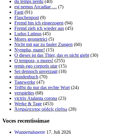
du temps perdu
(40)
est nemus Arcadiae …
(7)
Fasti
(91)
Flaschenpost
(9)
Fremd bin ich eingezogen
(94)
Fremd zieh ich wieder aus
(45)
Ludus Latinus
(45)
Mores geometrici
(5)
Nicht mit gar zu fauler Zungen
(60)
Nympha, mane!
(15)
O dieses ist das Thier, das es nicht giebt
(30)
O tempora, o mores!
(255)
remis ego corporis utar
(15)
Sei dennoch unverzagt
(18)
stundenbuch
(70)
Tagewerke
(47)
Triffst du nur das rechte Wort
(24)
verspieltes
(68)
victrix Atalanta corona
(23)
Werke & Tage
(453)
Ἀνηρώτευτος οὐδεὶς εἰσίτω
(28)
Voces recentissimae
Wuppertalsperre
17. Juli 2026