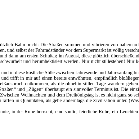
h plötzlich Bahn bricht: Die Straßen summen und vibrieren von nahem o
n, und selbst der Fahrradständer vor dem Supermarkt ist völlig versc
dann am ersten Schultag im August, diese plötzlich überschießende Ak
eschwurbelt und herumhektisiert werden. Nur nicht stillestehen! Nur
nd in diese köstliche Stille zwischen Jahresende und Jahresanfang hin
ch und trifft in mir auf einen bereits entwöhnten, empfindlich bloßli
leißausbruch entkommen, als die ohnehin stillen Tage wandern gehen
aßen“ und „Zügen“ überhaupt ein sinnvoller Terminus ist. Die einzig
lso: Zwischen Weihnachten und dem Dreikönigstag ist es nicht ganz s
 raffen in Quantitäten, als gehe anderntags die Zivilisation unter. (
te, in der Ruhe herrscht, eine sanfte, feierliche Ruhe, ein Leuchten