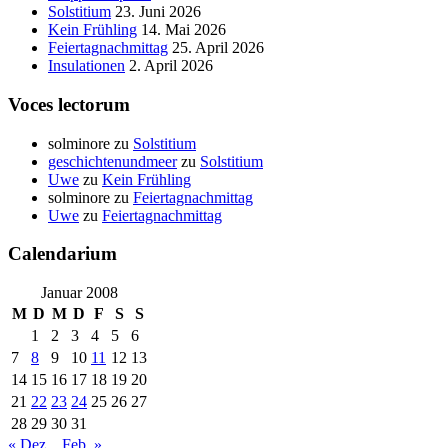
Solstitium
23. Juni 2026
Kein Frühling
14. Mai 2026
Feiertagnachmittag
25. April 2026
Insulationen
2. April 2026
Voces lectorum
solminore
zu
Solstitium
geschichtenundmeer
zu
Solstitium
Uwe
zu
Kein Frühling
solminore
zu
Feiertagnachmittag
Uwe
zu
Feiertagnachmittag
Calendarium
Januar 2008
M
D
M
D
F
S
S
1
2
3
4
5
6
7
8
9
10
11
12
13
14
15
16
17
18
19
20
21
22
23
24
25
26
27
28
29
30
31
« Dez.
Feb. »