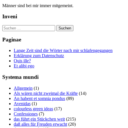
Männer sind bei mir immer mitgemeint.
Inveni
Suchen
nach:
Paginae
Lange Zeit sind die Wörter nach mir schlafengegangen
Erklärung zum Datenschutz
Quis ille?
Et alibi ego
Systema mundi
Allgemein
(1)
Als wären nicht zweimal die Kräfte
(14)
An habent et somnia pondus
(89)
Avenidas
(1)
colourless green ideas
(17)
Confessiones
(7)
das führt ein Stückchen weit
(215)
daß alles für Freuden erwacht
(20)