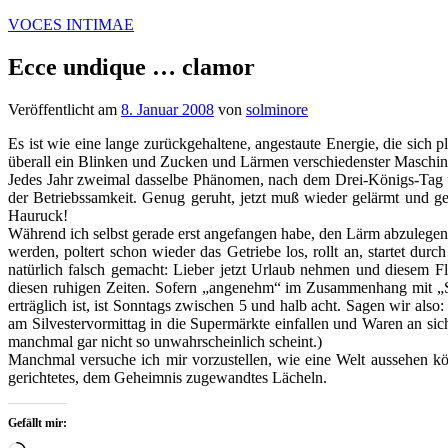
Zum
VOCES INTIMAE
Inhalt
springen
Ecce undique … clamor
Veröffentlicht am
8. Januar 2008
von
solminore
Es ist wie eine lange zurückgehaltene, angestaute Energie, die sic
überall ein Blinken und Zucken und Lärmen verschiedenster Maschine
Jedes Jahr zweimal dasselbe Phänomen, nach dem Drei-Königs-Tag und 
der Betriebssamkeit. Genug geruht, jetzt muß wieder gelärmt und g
Hauruck!
Während ich selbst gerade erst angefangen habe, den Lärm abzulegen u
werden, poltert schon wieder das Getriebe los, rollt an, startet dur
natürlich falsch gemacht: Lieber jetzt Urlaub nehmen und diesem F
diesen ruhigen Zeiten. Sofern „angenehm“ im Zusammenhang mit „Str
erträglich ist, ist Sonntags zwischen 5 und halb acht. Sagen wir a
am Silvestervormittag in die Supermärkte einfallen und Waren an sich
manchmal gar nicht so unwahrscheinlich scheint.)
Manchmal versuche ich mir vorzustellen, wie eine Welt aussehen könn
gerichtetes, dem Geheimnis zugewandtes Lächeln.
Gefällt mir: