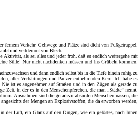
der fernem Verkehr, Gehwege und Plätze sind dicht von Fußgetrappel,
hraubt und verklemmt von Blech.
tivität, als sei alles und jeder froh, daß es endlich weitergehe mit
 keine Stille! Nur nicht nachdenken müssen und ins Grübeln kommen.
einzuwachsen und dann endlich selbst bis in die Tiefe hinein ruhig zu
egenden, aller Verhärtungen und Panzer entbehrenden Kern. Ich habe es
. Nie ist es angenehmer auf Straßen und in den Zügen als gerade zu
e Zeit, in der es in den Menschenpferchen, die man „Städte“ nennt,
o schlimm. Ausnahmen sind die geradezu absurden Menschenmassen, die
Was angesichts der Mengen an Explosivstoffen, die da erworben werden,
 in der Luft, ein Glanz auf den Dingen, wie ein gelöstes, nach Innen