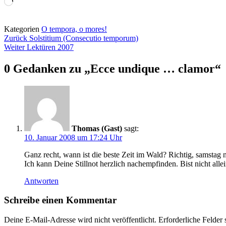
Wird
geladen …
Kategorien
O tempora, o mores!
Beitragsnavigation
Zurück
Solstitium (Consecutio temporum)
Weiter
Lektüren 2007
0 Gedanken zu „
Ecce undique … clamor
“
Thomas (Gast)
sagt:
10. Januar 2008 um 17:24 Uhr
Ganz recht, wann ist die beste Zeit im Wald? Richtig, samstag
Ich kann Deine Stillnot herzlich nachempfinden. Bist nicht allei
Antworten
Schreibe einen Kommentar
Deine E-Mail-Adresse wird nicht veröffentlicht.
Erforderliche Felder 