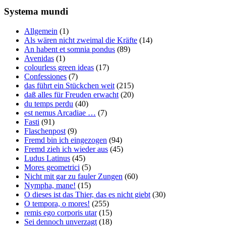
Systema mundi
Allgemein
(1)
Als wären nicht zweimal die Kräfte
(14)
An habent et somnia pondus
(89)
Avenidas
(1)
colourless green ideas
(17)
Confessiones
(7)
das führt ein Stückchen weit
(215)
daß alles für Freuden erwacht
(20)
du temps perdu
(40)
est nemus Arcadiae …
(7)
Fasti
(91)
Flaschenpost
(9)
Fremd bin ich eingezogen
(94)
Fremd zieh ich wieder aus
(45)
Ludus Latinus
(45)
Mores geometrici
(5)
Nicht mit gar zu fauler Zungen
(60)
Nympha, mane!
(15)
O dieses ist das Thier, das es nicht giebt
(30)
O tempora, o mores!
(255)
remis ego corporis utar
(15)
Sei dennoch unverzagt
(18)