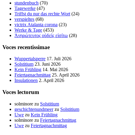
stundenbuch
(70)
Tagewerke
(47)
Triffst du nur das rechte Wort
(24)
verspieltes
(68)
victrix Atalanta corona
(23)
Werke & Tage
(453)
Ἀνηρώτευτος οὐδεὶς εἰσίτω
(28)
Voces recentissimae
Wuppertalsperre
17. Juli 2026
Solstitium
23. Juni 2026
Kein Frühling
14. Mai 2026
Feiertagnachmittag
25. April 2026
Insulationen
2. April 2026
Voces lectorum
solminore
zu
Solstitium
geschichtenundmeer
zu
Solstitium
Uwe
zu
Kein Frühling
solminore
zu
Feiertagnachmittag
Uwe
zu
Feiertagnachmittag