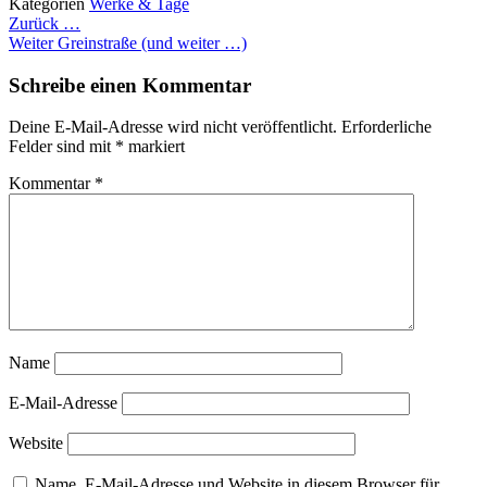
Kategorien
Werke & Tage
Beitragsnavigation
Zurück
…
Weiter
Greinstraße (und weiter …)
Schreibe einen Kommentar
Deine E-Mail-Adresse wird nicht veröffentlicht.
Erforderliche
Felder sind mit
*
markiert
Kommentar
*
Name
E-Mail-Adresse
Website
Name, E-Mail-Adresse und Website in diesem Browser für