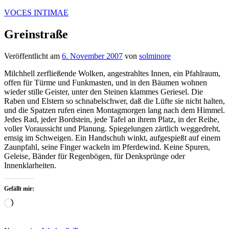
Zum
VOCES INTIMAE
Inhalt
springen
Greinstraße
Veröffentlicht am
6. November 2007
von
solminore
Milchhell zerfließende Wolken, angestrahltes Innen, ein Pfahlraum,
offen für Türme und Funkmasten, und in den Bäumen wohnen
wieder stille Geister, unter den Steinen klammes Geriesel. Die
Raben und Elstern so schnabelschwer, daß die Lüfte sie nicht halten,
und die Spatzen rufen einen Montagmorgen lang nach dem Himmel.
Jedes Rad, jeder Bordstein, jede Tafel an ihrem Platz, in der Reihe,
voller Voraussicht und Planung. Spiegelungen zärtlich weggedreht,
emsig im Schweigen. Ein Handschuh winkt, aufgespießt auf einem
Zaunpfahl, seine Finger wackeln im Pferdewind. Keine Spuren,
Geleise, Bänder für Regenbögen, für Denksprünge oder
Innenklarheiten.
Gefällt mir:
Wird
geladen …