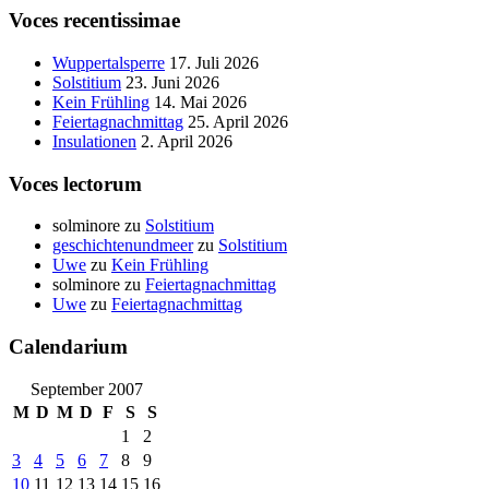
Voces recentissimae
Wuppertalsperre
17. Juli 2026
Solstitium
23. Juni 2026
Kein Frühling
14. Mai 2026
Feiertagnachmittag
25. April 2026
Insulationen
2. April 2026
Voces lectorum
solminore
zu
Solstitium
geschichtenundmeer
zu
Solstitium
Uwe
zu
Kein Frühling
solminore
zu
Feiertagnachmittag
Uwe
zu
Feiertagnachmittag
Calendarium
September 2007
M
D
M
D
F
S
S
1
2
3
4
5
6
7
8
9
10
11
12
13
14
15
16