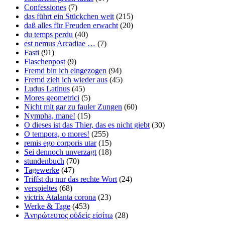
Confessiones
(7)
das führt ein Stückchen weit
(215)
daß alles für Freuden erwacht
(20)
du temps perdu
(40)
est nemus Arcadiae …
(7)
Fasti
(91)
Flaschenpost
(9)
Fremd bin ich eingezogen
(94)
Fremd zieh ich wieder aus
(45)
Ludus Latinus
(45)
Mores geometrici
(5)
Nicht mit gar zu fauler Zungen
(60)
Nympha, mane!
(15)
O dieses ist das Thier, das es nicht giebt
(30)
O tempora, o mores!
(255)
remis ego corporis utar
(15)
Sei dennoch unverzagt
(18)
stundenbuch
(70)
Tagewerke
(47)
Triffst du nur das rechte Wort
(24)
verspieltes
(68)
victrix Atalanta corona
(23)
Werke & Tage
(453)
Ἀνηρώτευτος οὐδεὶς εἰσίτω
(28)