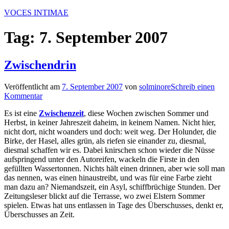
Zum
VOCES INTIMAE
Inhalt
springen
Tag:
7. September 2007
Zwischendrin
Veröffentlicht am
7. September 2007
von
solminore
Schreib einen
Kommentar
Es ist eine
Zwischenzeit
, diese Wochen zwischen Sommer und
Herbst, in keiner Jahreszeit daheim, in keinem Namen. Nicht hier,
nicht dort, nicht woanders und doch: weit weg. Der Holunder, die
Birke, der Hasel, alles grün, als riefen sie einander zu, diesmal,
diesmal schaffen wir es. Dabei knirschen schon wieder die Nüsse
aufspringend unter den Autoreifen, wackeln die Firste in den
gefüllten Wassertonnen. Nichts hält einen drinnen, aber wie soll man
das nennen, was einen hinaustreibt, und was für eine Farbe zieht
man dazu an? Niemandszeit, ein Asyl, schiffbrüchige Stunden. Der
Zeitungsleser blickt auf die Terrasse, wo zwei Elstern Sommer
spielen. Etwas hat uns entlassen in Tage des Überschusses, denkt er,
Überschusses an Zeit.