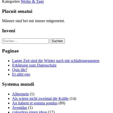
Kategorien
Werke & Tage
Placuit senatui
Männer sind bei mir immer mitgemeint.
Inveni
Suchen
nach:
Paginae
Lange Zeit sind die Wörter nach mir schlafengegangen
Erklärung zum Datenschutz
Quis ille?
Et alibi ego
Systema mundi
Allgemein
(1)
Als wären nicht zweimal die Kräfte
(14)
An habent et somnia pondus
(89)
Avenidas
(1)
colourless green ideas
(17)