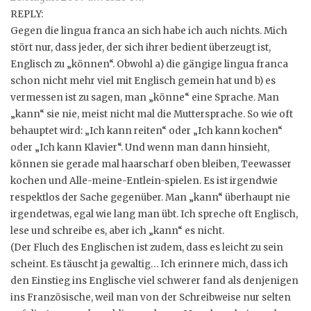
REPLY:
Gegen die lingua franca an sich habe ich auch nichts. Mich
stört nur, dass jeder, der sich ihrer bedient überzeugt ist,
Englisch zu „können“. Obwohl a) die gängige lingua franca
schon nicht mehr viel mit Englisch gemein hat und b) es
vermessen ist zu sagen, man „könne“ eine Sprache. Man
„kann“ sie nie, meist nicht mal die Muttersprache. So wie oft
behauptet wird: „Ich kann reiten“ oder „Ich kann kochen“
oder „Ich kann Klavier“. Und wenn man dann hinsieht,
können sie gerade mal haarscharf oben bleiben, Teewasser
kochen und Alle-meine-Entlein-spielen. Es ist irgendwie
respektlos der Sache gegenüber. Man „kann“ überhaupt nie
irgendetwas, egal wie lang man übt. Ich spreche oft Englisch,
lese und schreibe es, aber ich „kann“ es nicht.
(Der Fluch des Englischen ist zudem, dass es leicht zu sein
scheint. Es täuscht ja gewaltig… Ich erinnere mich, dass ich
den Einstieg ins Englische viel schwerer fand als denjenigen
ins Französische, weil man von der Schreibweise nur selten