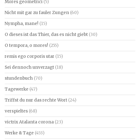
Mores geometrici
(5)
Nicht mit gar zu fauler Zungen
(60)
Nympha, mane!
(15)
O dieses ist das Thier, das es nicht giebt
(30)
O tempora, o mores!
(255)
remis ego corporis utar
(15)
Sei dennoch unverzagt
(18)
stundenbuch
(70)
Tagewerke
(47)
Triffst du nur das rechte Wort
(24)
verspieltes
(68)
victrix Atalanta corona
(23)
Werke & Tage
(453)