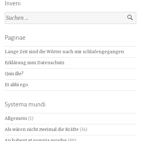
Inveni
Suchen
nach:
Paginae
Lange Zeit sind die Wörter nach mir schlafengegangen
Erklärung zum Datenschutz
Quis ille?
Et alibi ego
Systema mundi
Allgemein
(1)
Als wären nicht zweimal die Kräfte
(14)
An habent et somnia pondus
(89)