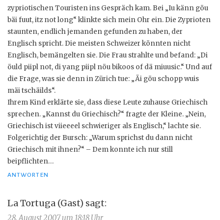
zypriotischen Touristen ins Gespräch kam. Bei „Iu känn göu
bäi fuut, itz not long“ klinkte sich mein Ohr ein. Die Zyprioten
staunten, endlich jemanden gefunden zu haben, der
Englisch spricht. Die meisten Schweizer könnten nicht
Englisch, bemängelten sie. Die Frau strahlte und befand: „Di
öuld piipl not, di yang piipl nöu bikoos of dä miuusic.“ Und auf
die Frage, was sie denn in Zürich tue: „Äi göu schopp wuis
mäi tschäilds“.
Ihrem Kind erklärte sie, dass diese Leute zuhause Griechisch
sprechen. „Kannst du Griechisch?“ fragte der Kleine. „Nein,
Griechisch ist viieeeel schwieriger als Englisch,“ lachte sie.
Folgerichtig der Bursch: „Warum sprichst du dann nicht
Griechisch mit ihnen?“ – Dem konnte ich nur still
beipflichten…
ANTWORTEN
La Tortuga (Gast)
sagt:
28. August 2007 um 18:18 Uhr