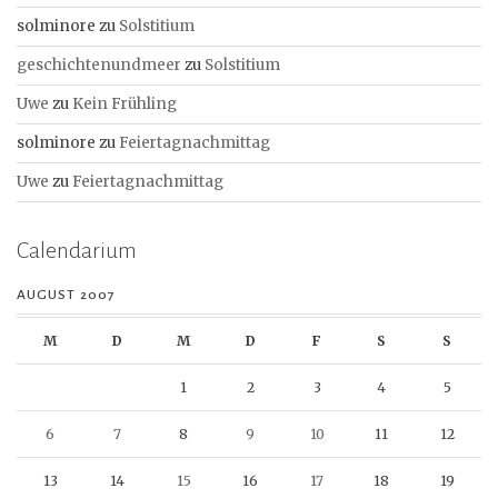
solminore
zu
Solstitium
geschichtenundmeer
zu
Solstitium
Uwe
zu
Kein Frühling
solminore
zu
Feiertagnachmittag
Uwe
zu
Feiertagnachmittag
Calendarium
AUGUST 2007
M
D
M
D
F
S
S
1
2
3
4
5
6
7
8
9
10
11
12
13
14
15
16
17
18
19