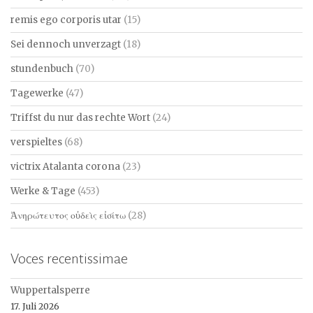
remis ego corporis utar
(15)
Sei dennoch unverzagt
(18)
stundenbuch
(70)
Tagewerke
(47)
Triffst du nur das rechte Wort
(24)
verspieltes
(68)
victrix Atalanta corona
(23)
Werke & Tage
(453)
Ἀνηρώτευτος οὐδεὶς εἰσίτω
(28)
Voces recentissimae
Wuppertalsperre
17. Juli 2026