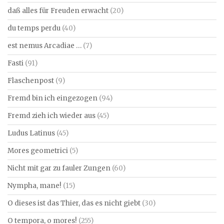
daß alles für Freuden erwacht
(20)
du temps perdu
(40)
est nemus Arcadiae …
(7)
Fasti
(91)
Flaschenpost
(9)
Fremd bin ich eingezogen
(94)
Fremd zieh ich wieder aus
(45)
Ludus Latinus
(45)
Mores geometrici
(5)
Nicht mit gar zu fauler Zungen
(60)
Nympha, mane!
(15)
O dieses ist das Thier, das es nicht giebt
(30)
O tempora, o mores!
(255)