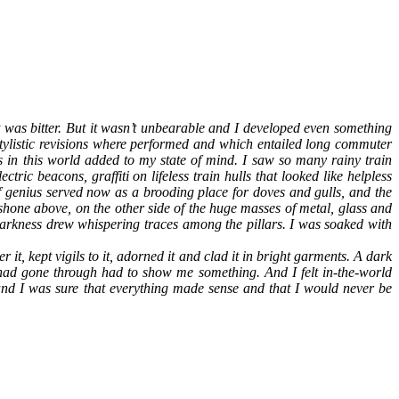
t was bitter. But it wasn’t unbearable and I developed even something
 stylistic revisions where performed and which entailed long commuter
es in this world added to my state of mind. I saw so many rainy train
ric beacons, graffiti on lifeless train hulls that looked like helpless
f genius served now as a brooding place for doves and gulls, and the
s shone above, on the other side of the huge masses of metal, glass and
arkness drew whispering traces among the pillars. I was soaked with
t, kept vigils to it, adorned it and clad it in bright garments. A dark
I had gone through had to show me something. And I felt in-the-world
 and I was sure that everything made sense and that I would never be