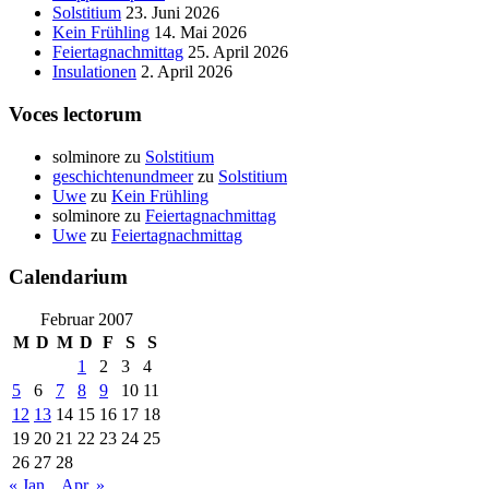
Solstitium
23. Juni 2026
Kein Frühling
14. Mai 2026
Feiertagnachmittag
25. April 2026
Insulationen
2. April 2026
Voces lectorum
solminore
zu
Solstitium
geschichtenundmeer
zu
Solstitium
Uwe
zu
Kein Frühling
solminore
zu
Feiertagnachmittag
Uwe
zu
Feiertagnachmittag
Calendarium
Februar 2007
M
D
M
D
F
S
S
1
2
3
4
5
6
7
8
9
10
11
12
13
14
15
16
17
18
19
20
21
22
23
24
25
26
27
28
« Jan.
Apr. »