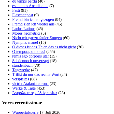
du temps perdu
(40)
est nemus Arcadiae …
(7)
Fasti
(91)
Flaschenpost
(9)
Fremd bin ich eingezogen
(94)
Fremd zieh ich wieder aus
(45)
Ludus Latinus
(45)
Mores geometrici
(5)
Nicht mit gar zu fauler Zungen
(60)
Nympha, mane!
(15)
O dieses ist das Thier, das es nicht giebt
(30)
O tempora, o mores!
(255)
remis ego corporis utar
(15)
Sei dennoch unverzagt
(18)
stundenbuch
(70)
Tagewerke
(47)
Triffst du nur das rechte Wort
(24)
verspieltes
(68)
victrix Atalanta corona
(23)
Werke & Tage
(453)
Ἀνηρώτευτος οὐδεὶς εἰσίτω
(28)
Voces recentissimae
Wuppertalsperre
17. Juli 2026