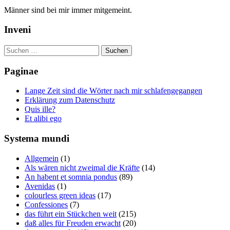
Männer sind bei mir immer mitgemeint.
Inveni
Suchen
nach:
Paginae
Lange Zeit sind die Wörter nach mir schlafengegangen
Erklärung zum Datenschutz
Quis ille?
Et alibi ego
Systema mundi
Allgemein
(1)
Als wären nicht zweimal die Kräfte
(14)
An habent et somnia pondus
(89)
Avenidas
(1)
colourless green ideas
(17)
Confessiones
(7)
das führt ein Stückchen weit
(215)
daß alles für Freuden erwacht
(20)