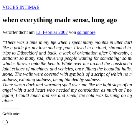
Zum
VOCES INTIMAE
Inhalt
springen
when everything made sense, long ago
Veröffentlicht am
13. Februar 2007
von
solminore
“There was a time in my life when I spent many months in utter darkn
like a pride for my love and my pain. I lived in a cloud, shrouded i
trips to Düsseldorf and back, a lack of orientation after University
stations; so many sad, shivering people waiting for something; so many
whales thrown onto the beach. While over me arched the construction
faint echoes of machines and vehicles, once filling the beautiful hall
stone. The walls were covered with symbols of a script of which no
sadness, exhaling sadness, being blinded by sadness.
There was a dark and warming spell over me like the light steps of an 
angel with a sad heart who needed my consolation as much as I neede
again, I could touch and see and smell; the cold was burning on my 
alone.”
Gefällt mir:
Wird
geladen …