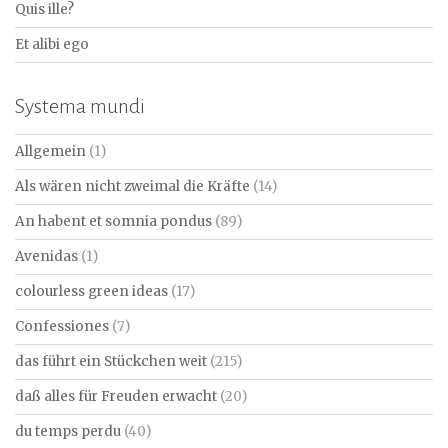
Quis ille?
Et alibi ego
Systema mundi
Allgemein
(1)
Als wären nicht zweimal die Kräfte
(14)
An habent et somnia pondus
(89)
Avenidas
(1)
colourless green ideas
(17)
Confessiones
(7)
das führt ein Stückchen weit
(215)
daß alles für Freuden erwacht
(20)
du temps perdu
(40)