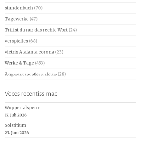
stundenbuch
(70)
Tagewerke
(47)
Triffst du nur das rechte Wort
(24)
verspieltes
(68)
victrix Atalanta corona
(23)
Werke & Tage
(453)
Ἀνηρώτευτος οὐδεὶς εἰσίτω
(28)
Voces recentissimae
Wuppertalsperre
17. Juli 2026
Solstitium
23. Juni 2026