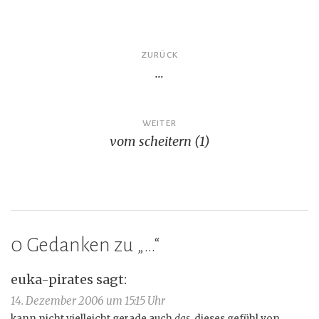
Beitragsnavigation
ZURÜCK
…
WEITER
vom scheitern (1)
0 Gedanken zu „
…
“
euka-pirates
sagt:
14. Dezember 2006 um 15:15 Uhr
kann nicht vielleicht gerade auch
das
, dieses gefühl von