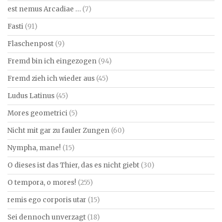
est nemus Arcadiae …
(7)
Fasti
(91)
Flaschenpost
(9)
Fremd bin ich eingezogen
(94)
Fremd zieh ich wieder aus
(45)
Ludus Latinus
(45)
Mores geometrici
(5)
Nicht mit gar zu fauler Zungen
(60)
Nympha, mane!
(15)
O dieses ist das Thier, das es nicht giebt
(30)
O tempora, o mores!
(255)
remis ego corporis utar
(15)
Sei dennoch unverzagt
(18)