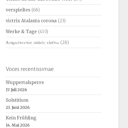
verspieltes
(68)
victrix Atalanta corona
(23)
Werke & Tage
(453)
Ἀνηρώτευτος οὐδεὶς εἰσίτω
(28)
Voces recentissimae
Wuppertalsperre
17. Juli 2026
Solstitium
23. Juni 2026
Kein Frühling
14. Mai 2026