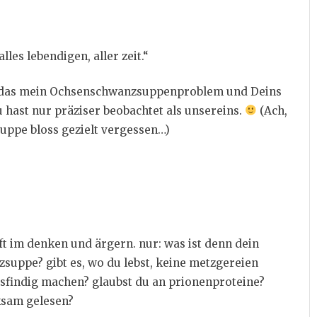
les lebendigen, aller zeit.“
st das mein Ochsenschwanzsuppenproblem und Deins
 hast nur präziser beobachtet als unsereins.
(Ach,
uppe bloss gezielt vergessen…)
t im denken und ärgern. nur: was ist denn dein
uppe? gibt es, wo du lebst, keine metzgereien
sfindig machen? glaubst du an prionenproteine?
ksam gelesen?