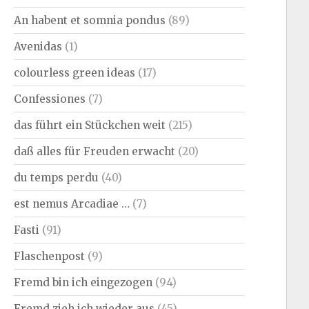
An habent et somnia pondus
(89)
Avenidas
(1)
colourless green ideas
(17)
Confessiones
(7)
das führt ein Stückchen weit
(215)
daß alles für Freuden erwacht
(20)
du temps perdu
(40)
est nemus Arcadiae …
(7)
Fasti
(91)
Flaschenpost
(9)
Fremd bin ich eingezogen
(94)
Fremd zieh ich wieder aus
(45)