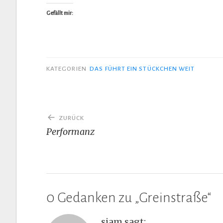
Gefällt mir:
KATEGORIEN
DAS FÜHRT EIN STÜCKCHEN WEIT
Beitragsnavigation
ZURÜCK
Performanz
0 Gedanken zu „
Greinstraße
“
siam
sagt: