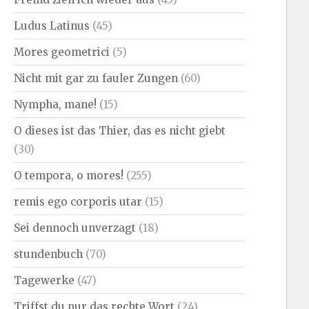
Ludus Latinus
(45)
Mores geometrici
(5)
Nicht mit gar zu fauler Zungen
(60)
Nympha, mane!
(15)
O dieses ist das Thier, das es nicht giebt
(30)
O tempora, o mores!
(255)
remis ego corporis utar
(15)
Sei dennoch unverzagt
(18)
stundenbuch
(70)
Tagewerke
(47)
Triffst du nur das rechte Wort
(24)