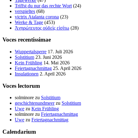
Tagewerke
(47)
Triffst du nur das rechte Wort
(24)
verspieltes
(68)
victrix Atalanta corona
(23)
Werke & Tage
(453)
Ἀνηρώτευτος οὐδεὶς εἰσίτω
(28)
Voces recentissimae
Wuppertalsperre
17. Juli 2026
Solstitium
23. Juni 2026
Kein Frühling
14. Mai 2026
Feiertagnachmittag
25. April 2026
Insulationen
2. April 2026
Voces lectorum
solminore
zu
Solstitium
geschichtenundmeer
zu
Solstitium
Uwe
zu
Kein Frühling
solminore
zu
Feiertagnachmittag
Uwe
zu
Feiertagnachmittag
Calendarium