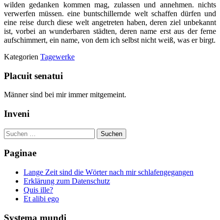
wilden gedanken kommen mag, zulassen und annehmen. nichts
verwerfen müssen. eine buntschillernde welt schaffen dürfen und
eine reise durch diese welt angetreten haben, deren ziel unbekannt
ist, vorbei an wunderbaren städten, deren name erst aus der ferne
aufschimmert, ein name, von dem ich selbst nicht weiß, was er birgt.
Kategorien
Tagewerke
Placuit senatui
Männer sind bei mir immer mitgemeint.
Inveni
Suchen
nach:
Paginae
Lange Zeit sind die Wörter nach mir schlafengegangen
Erklärung zum Datenschutz
Quis ille?
Et alibi ego
Systema mundi