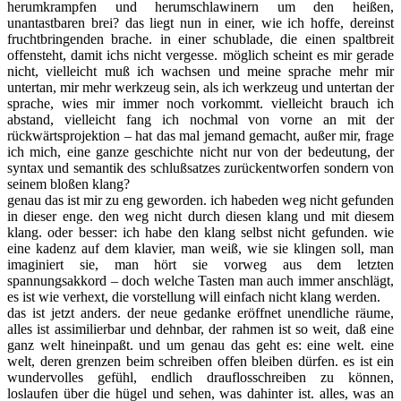
herumkrampfen und herumschlawinern um den heißen,
unantastbaren brei? das liegt nun in einer, wie ich hoffe, dereinst
fruchtbringenden brache. in einer schublade, die einen spaltbreit
offensteht, damit ichs nicht vergesse. möglich scheint es mir gerade
nicht, vielleicht muß ich wachsen und meine sprache mehr mir
untertan, mir mehr werkzeug sein, als ich werkzeug und untertan der
sprache, wies mir immer noch vorkommt. vielleicht brauch ich
abstand, vielleicht fang ich nochmal von vorne an mit der
rückwärtsprojektion – hat das mal jemand gemacht, außer mir, frage
ich mich, eine ganze geschichte nicht nur von der bedeutung, der
syntax und semantik des schlußsatzes zurückentworfen sondern von
seinem bloßen klang?
genau das ist mir zu eng geworden. ich habeden weg nicht gefunden
in dieser enge. den weg nicht durch diesen klang und mit diesem
klang. oder besser: ich habe den klang selbst nicht gefunden. wie
eine kadenz auf dem klavier, man weiß, wie sie klingen soll, man
imaginiert sie, man hört sie vorweg aus dem letzten
spannungsakkord – doch welche Tasten man auch immer anschlägt,
es ist wie verhext, die vorstellung will einfach nicht klang werden.
das ist jetzt anders. der neue gedanke eröffnet unendliche räume,
alles ist assimilierbar und dehnbar, der rahmen ist so weit, daß eine
ganz welt hineinpaßt. und um genau das geht es: eine welt. eine
welt, deren grenzen beim schreiben offen bleiben dürfen. es ist ein
wundervolles gefühl, endlich drauflosschreiben zu können,
loslaufen über die hügel und sehen, was dahinter ist. alles, was an