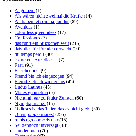
Allgemein
(1)
Als wären nicht zweimal die Kräfte
(14)
An habent et somnia pondus
(89)
Avenidas
(1)
colourless green ideas
(17)
Confessiones
(7)
das führt ein Stückchen weit
(215)
daß alles für Freuden erwacht
(20)
du temps perdu
(40)
est nemus Arcadiae …
(7)
Fasti
(91)
Flaschenpost
(9)
Fremd bin ich eingezogen
(94)
Fremd zieh ich wieder aus
(45)
Ludus Latinus
(45)
Mores geometrici
(5)
Nicht mit gar zu fauler Zungen
(60)
Nympha, mane!
(15)
O dieses ist das Thier, das es nicht giebt
(30)
O tempora, o mores!
(255)
remis ego corporis utar
(15)
Sei dennoch unverzagt
(18)
stundenbuch
(70)