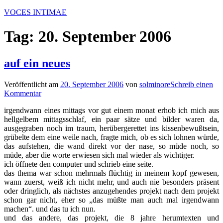
Zum
VOCES INTIMAE
Inhalt
springen
Tag:
20. September 2006
auf ein neues
Veröffentlicht am
20. September 2006
von
solminore
Schreib einen
Kommentar
irgendwann eines mittags vor gut einem monat erhob ich mich aus
hellgelbem mittagsschlaf, ein paar sätze und bilder waren da,
ausgegraben noch im traum, herübergerettet ins kissenbewußtsein,
grübelte dem eine weile nach, fragte mich, ob es sich lohnen würde,
das aufstehen, die wand direkt vor der nase, so müde noch, so
müde, aber die worte erwiesen sich mal wieder als wichtiger.
ich öffnete den computer und schrieb eine seite.
das thema war schon mehrmals flüchtig in meinem kopf gewesen,
wann zuerst, weiß ich nicht mehr, und auch nie besonders präsent
oder dringlich, als nächstes anzugehendes projekt nach dem projekt
schon gar nicht, eher so „das müßte man auch mal irgendwann
machen“. und das tu ich nun.
und das andere, das projekt, die 8 jahre herumtexten und