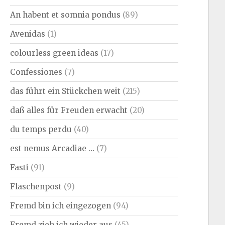
An habent et somnia pondus
(89)
Avenidas
(1)
colourless green ideas
(17)
Confessiones
(7)
das führt ein Stückchen weit
(215)
daß alles für Freuden erwacht
(20)
du temps perdu
(40)
est nemus Arcadiae …
(7)
Fasti
(91)
Flaschenpost
(9)
Fremd bin ich eingezogen
(94)
Fremd zieh ich wieder aus
(45)