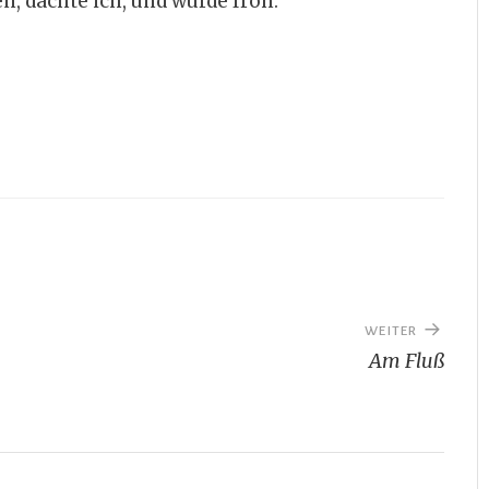
n, dachte ich, und wurde froh.
WEITER
Am Fluß