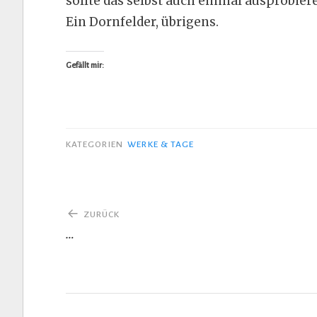
sollte das selbst auch einmal ausprobiere
Ein Dornfelder, übrigens.
Gefällt mir:
KATEGORIEN
WERKE & TAGE
Beitragsnavigation
ZURÜCK
…