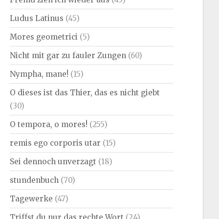
Ludus Latinus
(45)
Mores geometrici
(5)
Nicht mit gar zu fauler Zungen
(60)
Nympha, mane!
(15)
O dieses ist das Thier, das es nicht giebt
(30)
O tempora, o mores!
(255)
remis ego corporis utar
(15)
Sei dennoch unverzagt
(18)
stundenbuch
(70)
Tagewerke
(47)
Triffst du nur das rechte Wort
(24)