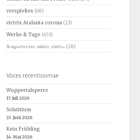
verspieltes
(68)
victrix Atalanta corona
(23)
Werke & Tage
(453)
Ἀνηρώτευτος οὐδεὶς εἰσίτω
(28)
Voces recentissimae
Wuppertalsperre
17. Juli 2026
Solstitium
23. Juni 2026
Kein Frühling
14. Mai 2026