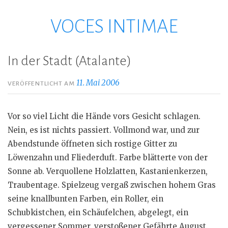
VOCES INTIMAE
Zum
Inhalt
springen
In der Stadt (Atalante)
11. Mai 2006
VERÖFFENTLICHT AM
Vor so viel Licht die Hände vors Gesicht schlagen.
Nein, es ist nichts passiert. Vollmond war, und zur
Abendstunde öffneten sich rostige Gitter zu
Löwenzahn und Fliederduft. Farbe blätterte von der
Sonne ab. Verquollene Holzlatten, Kastanienkerzen,
Traubentage. Spielzeug vergaß zwischen hohem Gras
seine knallbunten Farben, ein Roller, ein
Schubkistchen, ein Schäufelchen, abgelegt, ein
vergessener Sommer, verstoßener Gefährte August.