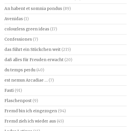
An habent et somnia pondus
(89)
Avenidas
(1)
colourless green ideas
(17)
Confessiones
(7)
das führt ein Stückchen weit
(215)
daß alles für Freuden erwacht
(20)
du temps perdu
(40)
est nemus Arcadiae …
(7)
Fasti
(91)
Flaschenpost
(9)
Fremd bin ich eingezogen
(94)
Fremd zieh ich wieder aus
(45)