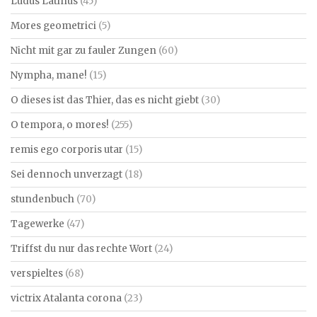
Ludus Latinus
(45)
Mores geometrici
(5)
Nicht mit gar zu fauler Zungen
(60)
Nympha, mane!
(15)
O dieses ist das Thier, das es nicht giebt
(30)
O tempora, o mores!
(255)
remis ego corporis utar
(15)
Sei dennoch unverzagt
(18)
stundenbuch
(70)
Tagewerke
(47)
Triffst du nur das rechte Wort
(24)
verspieltes
(68)
victrix Atalanta corona
(23)