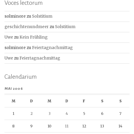
Voces lectorum
solminore
zu
Solstitium
geschichtenundmeer
zu
Solstitium
Uwe
zu
Kein Frühling
solminore
zu
Feiertagnachmittag
Uwe
zu
Feiertagnachmittag
Calendarium
MAI 2006
M
D
M
D
F
S
S
1
2
3
4
5
6
7
8
9
10
11
12
13
14