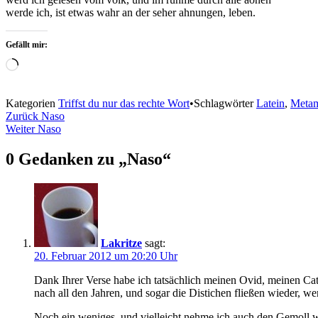
werde ich, ist etwas wahr an der seher ahnungen, leben.
Gefällt mir:
Wird
geladen …
Kategorien
Triffst du nur das rechte Wort
•
Schlagwörter
Latein
,
Meta
Beitragsnavigation
Zurück
Naso
Weiter
Naso
0 Gedanken zu „
Naso
“
Lakritze
sagt:
20. Februar 2012 um 20:20 Uhr
Dank Ihrer Verse habe ich tatsächlich meinen Ovid, meinen Catul
nach all den Jahren, und sogar die Distichen fließen wieder, w
Noch ein weniges, und vielleicht nehme ich auch den Gemoll 