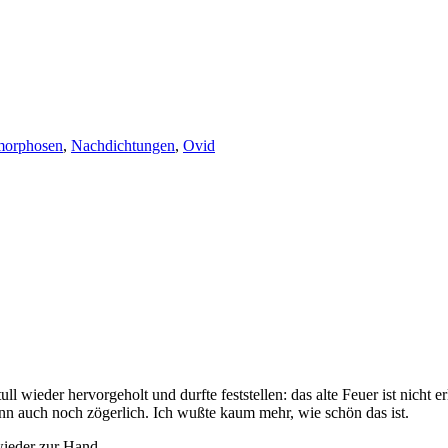
morphosen
,
Nachdichtungen
,
Ovid
l wieder hervorgeholt und durfte feststellen: das alte Feuer ist nicht 
enn auch noch zögerlich. Ich wußte kaum mehr, wie schön das ist.
wieder zur Hand.