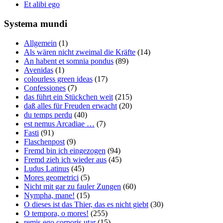
Et alibi ego
Systema mundi
Allgemein
(1)
Als wären nicht zweimal die Kräfte
(14)
An habent et somnia pondus
(89)
Avenidas
(1)
colourless green ideas
(17)
Confessiones
(7)
das führt ein Stückchen weit
(215)
daß alles für Freuden erwacht
(20)
du temps perdu
(40)
est nemus Arcadiae …
(7)
Fasti
(91)
Flaschenpost
(9)
Fremd bin ich eingezogen
(94)
Fremd zieh ich wieder aus
(45)
Ludus Latinus
(45)
Mores geometrici
(5)
Nicht mit gar zu fauler Zungen
(60)
Nympha, mane!
(15)
O dieses ist das Thier, das es nicht giebt
(30)
O tempora, o mores!
(255)
remis ego corporis utar
(15)