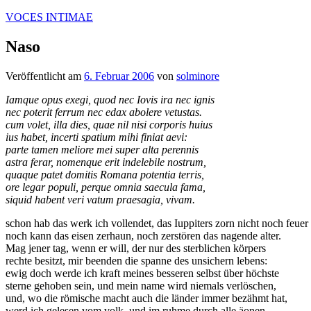
Zum
VOCES INTIMAE
Inhalt
springen
Naso
Veröffentlicht am
6. Februar 2006
von
solminore
Iamque opus exegi, quod nec Iovis ira nec ignis
nec poterit ferrum nec edax abolere vetustas.
cum volet, illa dies, quae nil nisi corporis huius
ius habet, incerti spatium mihi finiat aevi:
parte tamen meliore mei super alta perennis
astra ferar, nomenque erit indelebile nostrum,
quaque patet domitis Romana potentia terris,
ore legar populi, perque omnia saecula fama,
siquid habent veri vatum praesagia, vivam.
schon hab das werk ich vollendet, das Iuppiters zorn nicht noch feuer
noch kann das eisen zerhaun, noch zerstören das nagende alter.
Mag jener tag, wenn er will, der nur des sterblichen körpers
rechte besitzt, mir beenden die spanne des unsichern lebens:
ewig doch werde ich kraft meines besseren selbst über höchste
sterne gehoben sein, und mein name wird niemals verlöschen,
und, wo die römische macht auch die länder immer bezähmt hat,
werd ich gelesen vom volk, und im ruhme durch alle äonen