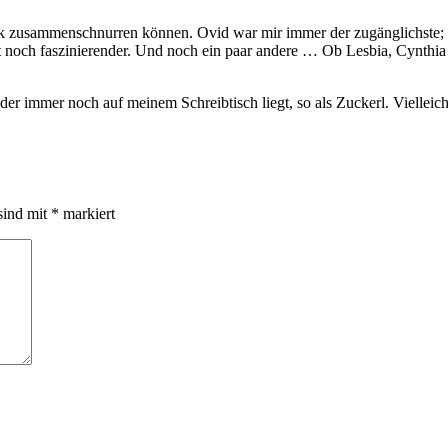
yrik zusammenschnurren können. Ovid war mir immer der zugänglichste;
cht noch faszinierender. Und noch ein paar andere … Ob Lesbia, Cynthi
er immer noch auf meinem Schreibtisch liegt, so als Zuckerl. Vielleicht
sind mit
*
markiert