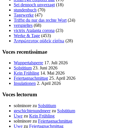
Sei dennoch unverzagt
(18)
stundenbuch
(70)
Tagewerke
(47)
Triffst du nur das rechte Wort
(24)
verspieltes
(68)
victrix Atalanta corona
(23)
Werke & Tage
(453)
Ἀνηρώτευτος οὐδεὶς εἰσίτω
(28)
Voces recentissimae
Wuppertalsperre
17. Juli 2026
Solstitium
23. Juni 2026
Kein Frühling
14. Mai 2026
Feiertagnachmittag
25. April 2026
Insulationen
2. April 2026
Voces lectorum
solminore
zu
Solstitium
geschichtenundmeer
zu
Solstitium
Uwe
zu
Kein Frühling
solminore
zu
Feiertagnachmittag
Uwe
zu
Feiertagnachmittag