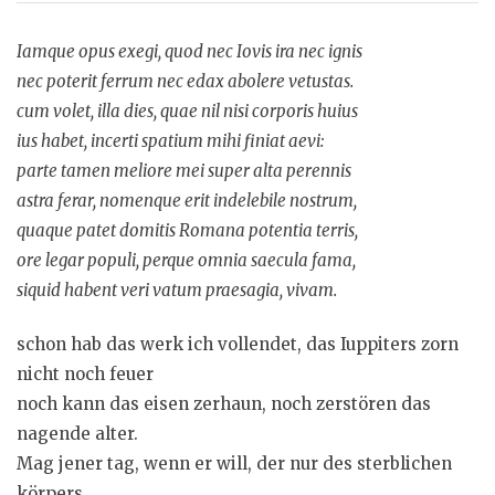
Iamque opus exegi, quod nec Iovis ira nec ignis
nec poterit ferrum nec edax abolere vetustas.
cum volet, illa dies, quae nil nisi corporis huius
ius habet, incerti spatium mihi finiat aevi:
parte tamen meliore mei super alta perennis
astra ferar, nomenque erit indelebile nostrum,
quaque patet domitis Romana potentia terris,
ore legar populi, perque omnia saecula fama,
siquid habent veri vatum praesagia, vivam.
schon hab das werk ich vollendet, das Iuppiters zorn
nicht noch feuer
noch kann das eisen zerhaun, noch zerstören das
nagende alter.
Mag jener tag, wenn er will, der nur des sterblichen
körpers