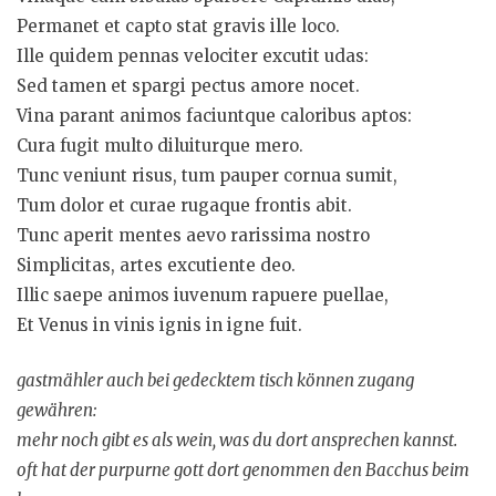
Permanet et capto stat gravis ille loco.
Ille quidem pennas velociter excutit udas:
Sed tamen et spargi pectus amore nocet.
Vina parant animos faciuntque caloribus aptos:
Cura fugit multo diluiturque mero.
Tunc veniunt risus, tum pauper cornua sumit,
Tum dolor et curae rugaque frontis abit.
Tunc aperit mentes aevo rarissima nostro
Simplicitas, artes excutiente deo.
Illic saepe animos iuvenum rapuere puellae,
Et Venus in vinis ignis in igne fuit.
gastmähler auch bei gedecktem tisch können zugang
gewähren:
mehr noch gibt es als wein, was du dort ansprechen kannst.
oft hat der purpurne gott dort genommen den Bacchus beim