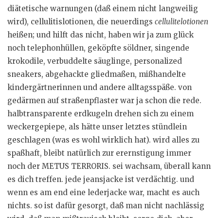
diätetische warnungen (daß einem nicht langweilig
wird), cellulitislotionen, die neuerdings
cellulitelotionen
heißen; und hilft das nicht, haben wir ja zum glück
noch telephonhüllen, geköpfte söldner, singende
krokodile, verbuddelte säuglinge, personalized
sneakers, abgehackte gliedmaßen, mißhandelte
kindergärtnerinnen und andere alltagsspäße. von
gedärmen auf straßenpflaster war ja schon die rede.
halbtransparente erdkugeln drehen sich zu einem
weckergepiepe, als hätte unser letztes stündlein
geschlagen (was es wohl wirklich hat). wird alles zu
spaßhaft, bleibt natürlich zur erernstigung immer
noch der METUS TERRORIS. sei wachsam, überall kann
es dich treffen. jede jeansjacke ist verdächtig. und
wenn es am end eine lederjacke war, macht es auch
nichts. so ist dafür gesorgt, daß man nicht nachlässig