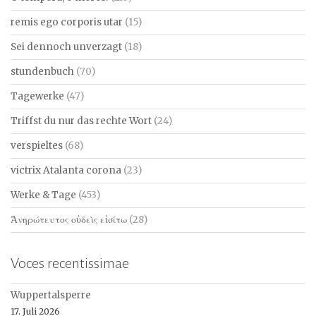
remis ego corporis utar
(15)
Sei dennoch unverzagt
(18)
stundenbuch
(70)
Tagewerke
(47)
Triffst du nur das rechte Wort
(24)
verspieltes
(68)
victrix Atalanta corona
(23)
Werke & Tage
(453)
Ἀνηρώτευτος οὐδεὶς εἰσίτω
(28)
Voces recentissimae
Wuppertalsperre
17. Juli 2026