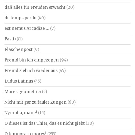
daß alles für Freuden erwacht
(20)
du temps perdu
(40)
est nemus Arcadiae …
(7)
Fasti
(91)
Flaschenpost
(9)
Fremd bin ich eingezogen
(94)
Fremd zieh ich wieder aus
(45)
Ludus Latinus
(45)
Mores geometrici
(5)
Nicht mit gar zu fauler Zungen
(60)
Nympha, mane!
(15)
O dieses ist das Thier, das es nicht giebt
(30)
O tempora, o mores!
(255)